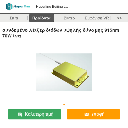
Hyperline Beijing Ltd.
Σπίτι
Προϊόντα
Βίντεο
Εμφάνιση VR
>>
συνδεμένο λέιζερ διόδων υψηλής δύναμης 915nm
70W ίνα
Καλύτερη τιμή
επαφή