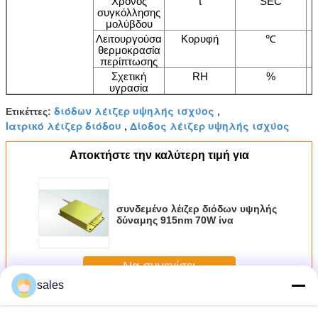
Χρόνος
τ
SEC
συγκόλλησης
μολύβδου
Λειτουργούσα
Κορυφή
℃
θερμοκρασία
περίπτωσης
Σχετική
RH
%
υγρασία
διόδων λέιζερ υψηλής ισχύος
Ετικέττες:
,
Ιατρικό λέιζερ διόδου
Δίοδος λέιζερ υψηλής ισχύος
,
Αποκτήστε την καλύτερη τιμή για
συνδεμένο λέιζερ διόδων υψηλής
δύναμης 915nm 70W ίνα
Να συνεχίσει
sales
Υψηλή λέιζερ διόδου ενέργειας
Περισσότεροι