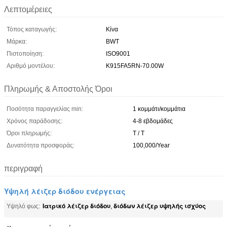
Λεπτομέρειες
Τόπος καταγωγής:
Κίνα
Μάρκα:
BWT
Πιστοποίηση:
ISO9001
Αριθμό μοντέλου:
K915FA5RN-70.00W
Πληρωμής & Αποστολής Όροι
Ποσότητα παραγγελίας min:
1 κομμάτι/κομμάτια
Χρόνος παράδοσης:
4-8 εβδομάδες
Όροι πληρωμής:
T / T
Δυνατότητα προσφοράς:
100,000/Year
περιγραφή
Υψηλή λέιζερ διόδου ενέργειας
Ιατρικό λέιζερ διόδου
διόδων λέιζερ υψηλής ισχύος
Υψηλό φως:
,