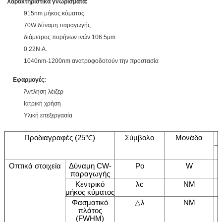
Χαρακτηριστικά γνωρίσματα:
915nm μήκος κύματος
70W δύναμη παραγωγής
διάμετρος πυρήνων ινών 106.5µm
0.22N.A.
1040nm-1200nm ανατροφοδοτούν την προστασία
Εφαρμογές:
Άντληση λέιζερ
Ιατρική χρήση
Υλική επεξεργασία
Προδιαγραφές (25℃)
Σύμβολο
Μονάδα
Οπτικά στοιχεία
Δύναμη CW-
Po
W
παραγωγής
Κεντρικό
λc
NM
μήκος κύματος
Φασματικό
△λ
NM
πλάτος
(FWHM)