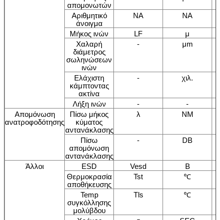
απομονωτών
Αριθμητικό
NA
NA
άνοιγμα
Μήκος ινών
LF
μ
Χαλαρή
-
μm
διάμετρος
σωληνώσεων
ινών
Ελάχιστη
-
χιλ.
κάμπτοντας
ακτίνα
Λήξη ινών
-
-
Απομόνωση
Πίσω μήκος
λ
NM
ανατροφοδότησης
κύματος
αντανάκλασης
Πίσω
-
DB
απομόνωση
αντανάκλασης
Άλλοι
ESD
Vesd
Β
Θερμοκρασία
Tst
℃
αποθήκευσης
Temp
Tls
℃
συγκόλλησης
μολύβδου