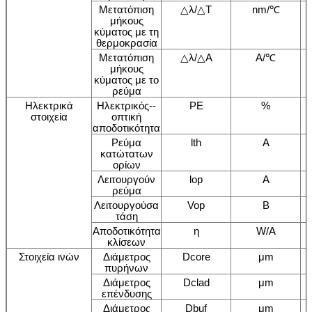
Μετατόπιση
△λ/△T
nm/℃
μήκους
κύματος με τη
θερμοκρασία
Μετατόπιση
△λ/△A
A/℃
μήκους
κύματος με το
ρεύμα
Ηλεκτρικά
Ηλεκτρικός--
PE
%
στοιχεία
οπτική
αποδοτικότητα
Ρεύμα
lth
Α
κατώτατων
ορίων
Λειτουργούν
lop
Α
ρεύμα
Λειτουργούσα
Vop
Β
τάση
Αποδοτικότητα
η
W/A
κλίσεων
Στοιχεία ινών
Διάμετρος
Dcore
μm
πυρήνων
Διάμετρος
Dclad
μm
επένδυσης
Διάμετρος
Dbuf
μm