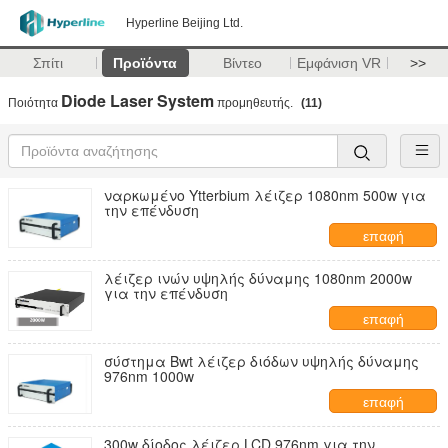
Hyperline Beijing Ltd.
Σπίτι
Προϊόντα
Βίντεο
Εμφάνιση VR
>>
Diode Laser System
Ποιότητα
προμηθευτής.
(11)
ναρκωμένο Ytterbium λέιζερ 1080nm 500w για
την επένδυση
επαφή
λέιζερ ινών υψηλής δύναμης 1080nm 2000w
για την επένδυση
επαφή
σύστημα Bwt λέιζερ διόδων υψηλής δύναμης
976nm 1000w
επαφή
300w δίοδος λέιζερ LCD 976nm για την