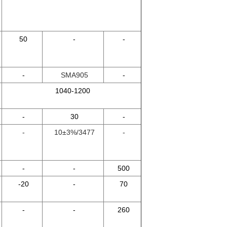
50
-
-
-
SMA905
-
1040-1200
-
30
-
-
10±3%/3477
-
-
-
500
-20
-
70
-
-
260