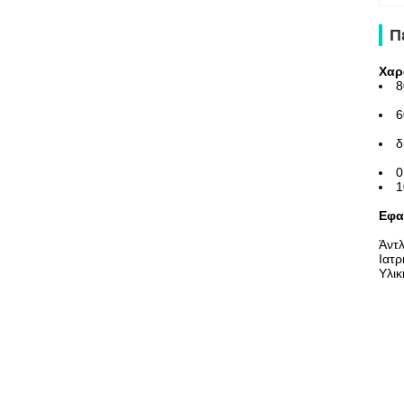
Π
Χαρ
8
6
δ
0
1
Εφα
Άντ
Ιατρ
Υλικ