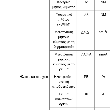
Κεντρικό
λc
NM
μήκος κύματος
Φασματικό
△λ
NM
πλάτος
(FWHM)
Μετατόπιση
△λ/△T
nm/℃
μήκους
κύματος με τη
θερμοκρασία
Μετατόπιση
△λ/△A
nm/A
μήκους
κύματος με το
ρεύμα
Ηλεκτρικά στοιχεία
Ηλεκτρικός--
PE
%
οπτική
αποδοτικότητα
Ρεύμα
lth
Α
κατώτατων
ορίων