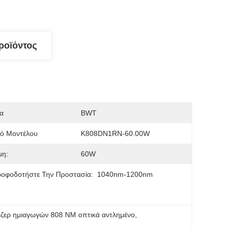
ροϊόντος
α
BWT
μό Μοντέλου
K808DN1RN-60.00W
μη:
60W
ροφοδοτήστε Την Προστασία:
1040nm-1200nm
ιζερ ημιαγωγών 808 NM οπτικά αντλημένο
, 