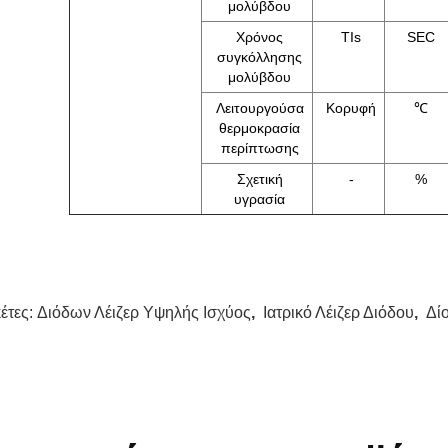
μολύβδου
Χρόνος
TIs
SEC
συγκόλλησης
μολύβδου
Λειτουργούσα
Κορυφή
℃
θερμοκρασία
περίπτωσης
Σχετική
-
%
υγρασία
κέτες:
Διόδων Λέιζερ Υψηλής Ισχύος
,
Ιατρικό Λέιζερ Διόδου
,
Δί