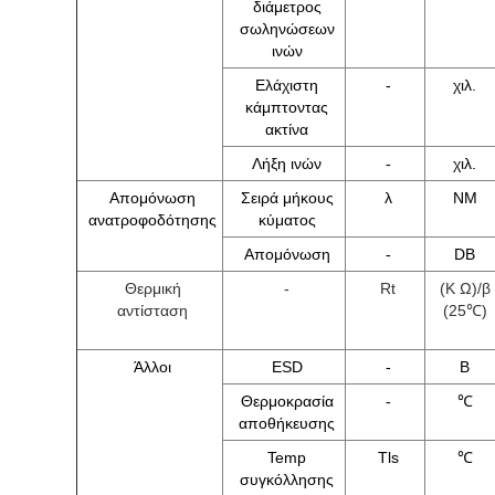
διάμετρος
σωληνώσεων
ινών
Ελάχιστη
-
χιλ.
κάμπτοντας
ακτίνα
Λήξη ινών
-
χιλ.
Απομόνωση
Σειρά μήκους
λ
NM
ανατροφοδότησης
κύματος
Απομόνωση
-
DB
Θερμική
-
Rt
(Κ Ω)/β
αντίσταση
(25
)
℃
Άλλοι
ESD
-
Β
Θερμοκρασία
-
℃
αποθήκευσης
Temp
Tls
℃
συγκόλλησης