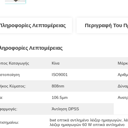
Πληροφορίες Λεπτομέρειας
Περιγραφή Του Π
ληροφορίες Λεπτομέρειας
όπος Καταγωγής
Κίνα
Μάρκ
ιστοποίηση
ISO9001
Αριθ
ήκος Κύματος:
808nm
Δύνα
α:
106.5µm
Ανατ
φαρμογές:
Άντληση DPSS
bwt οπτικά αντλημένο λέιζερ ημιαγωγών
, 
λέ
πισημαίνω:
λέιζερ ημιαγωγών 60 W οπτικά αντλημένο