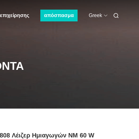
 επιχείρησης
απόσπασμα
Greek
ΌΝΤΑ
808 Λέιζερ Ημιαγωγών NM 60 W