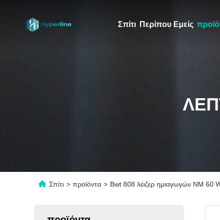
Σπίτι
Περίπου Εμείς
προϊό
ΛΕΠ
Σπίτι
>
προϊόντα
>
Bwt 808 λέιζερ ημιαγωγών NM 60 
προϊόντα