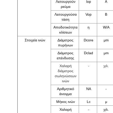
Λειτουργούν
lop
Α
ρεύμα
Λειτουργούσα
Vop
Β
τάση
Αποδοτικότητα
η
W/A
κλίσεων
Στοιχεία ινών
Διάμετρος
Dcore
μm
πυρήνων
Διάμετρος
Dclad
μm
επένδυσης
Χαλαρή
-
χιλ.
διάμετρος
σωληνώσεων
ινών
Αριθμητικό
NA
-
άνοιγμα
Μήκος ινών
Lc
μ
Χαλαρή
-
χιλ.