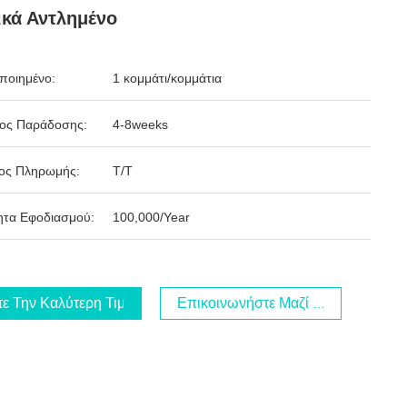
κά Αντλημένο
ποιημένο:
1 κομμάτι/κομμάτια
δος Παράδοσης:
4-8weeks
ος Πληρωμής:
T/T
ητα Εφοδιασμού:
100,000/Year
τε Την Καλύτερη Τιμή
Επικοινωνήστε Μαζί Μας