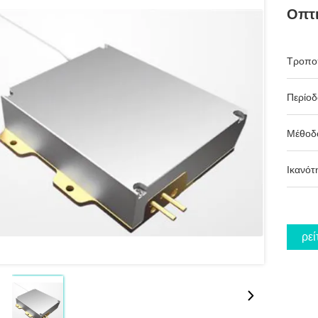
Οπτι
Τροπο
Περίο
Μέθοδ
Ικανότ
Βρεί