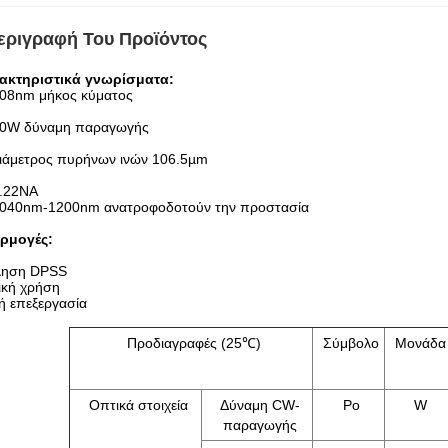
εριγραφή Του Προϊόντος
ακτηριστικά γνωρίσματα:
08nm μήκος κύματος
0W δύναμη παραγωγής
ιάμετρος πυρήνων ινών 106.5µm
.22NA
040nm-1200nm ανατροφοδοτούν την προστασία
ρμογές:
ληση DPSS
ική χρήση
ή επεξεργασία
Προδιαγραφές (25℃)
Σύμβολο
Μονάδα
Οπτικά στοιχεία
Δύναμη CW-
Po
W
παραγωγής