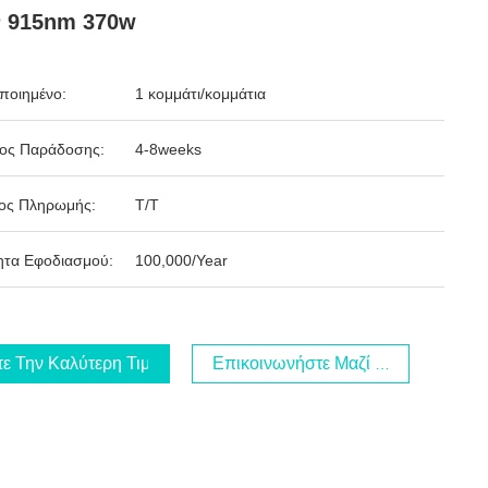
ν 915nm 370w
ποιημένο:
1 κομμάτι/κομμάτια
δος Παράδοσης:
4-8weeks
ος Πληρωμής:
T/T
ητα Εφοδιασμού:
100,000/Year
τε Την Καλύτερη Τιμή
Επικοινωνήστε Μαζί Μας