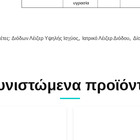
υγρασία
κέτες:
Διόδων Λέιζερ Υψηλής Ισχύος
,
Ιατρικό Λέιζερ Διόδου
,
Δί
υνιστώμενα προϊόν