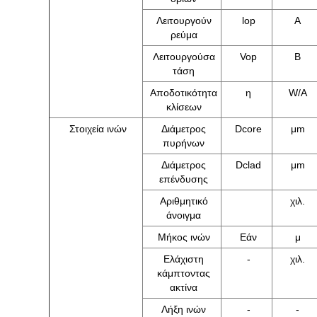
Λειτουργούν
lop
Α
ρεύμα
Λειτουργούσα
Vop
Β
τάση
Αποδοτικότητα
η
W/A
κλίσεων
Στοιχεία ινών
Διάμετρος
Dcore
μm
πυρήνων
Διάμετρος
Dclad
μm
επένδυσης
Αριθμητικό
χιλ.
άνοιγμα
Μήκος ινών
Εάν
μ
Ελάχιστη
-
χιλ.
κάμπτοντας
ακτίνα
Λήξη ινών
-
-