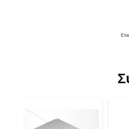
Ετι
Σ