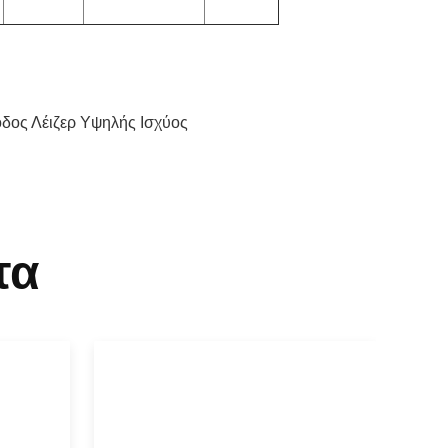
οδος Λέιζερ Υψηλής Ισχύος
τα