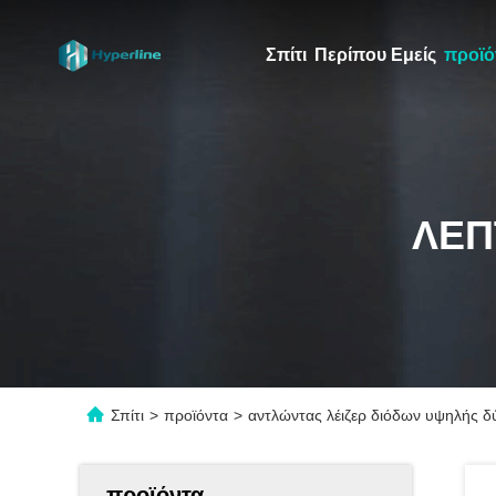
Σπίτι
Περίπου Εμείς
προϊό
ΛΕΠ
Σπίτι
>
προϊόντα
>
αντλώντας λέιζερ διόδων υψηλής 
προϊόντα