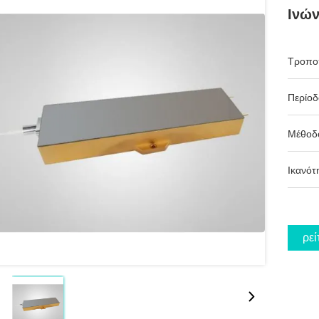
Ινώ
Τροπο
Περίο
Μέθοδ
Ικανότ
Βρεί