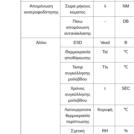
Απομόνωση
Σειρά μήκους
λ
NM
ανατροφοδότησης
κύματος
Πίσω
-
DB
απομόνωση
αντανάκλασης
Άλλοι
ESD
Vesd
Β
Θερμοκρασία
Tst
℃
αποθήκευσης
Temp
Tls
℃
συγκόλλησης
μολύβδου
Χρόνος
τ
SEC
συγκόλλησης
μολύβδου
Λειτουργούσα
Κορυφή
℃
θερμοκρασία
περίπτωσης
Σχετική
RH
%