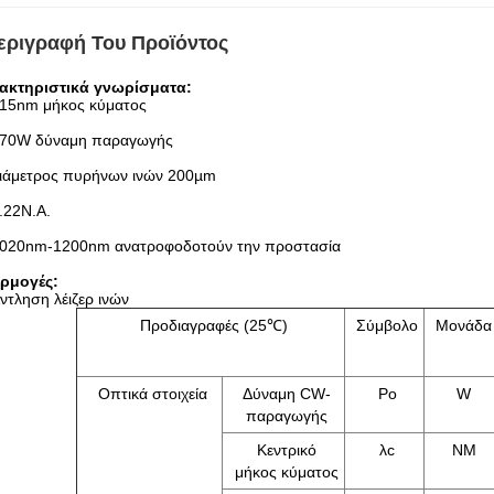
εριγραφή Του Προϊόντος
ακτηριστικά γνωρίσματα:
15nm μήκος κύματος
70W δύναμη παραγωγής
ιάμετρος πυρήνων ινών 200µm
.22N.A.
020nm-1200nm ανατροφοδοτούν την προστασία
ρμογές:
ντληση λέιζερ ινών
Προδιαγραφές (25℃)
Σύμβολο
Μονάδα
Οπτικά στοιχεία
Δύναμη CW-
Po
W
παραγωγής
Κεντρικό
λc
NM
μήκος κύματος