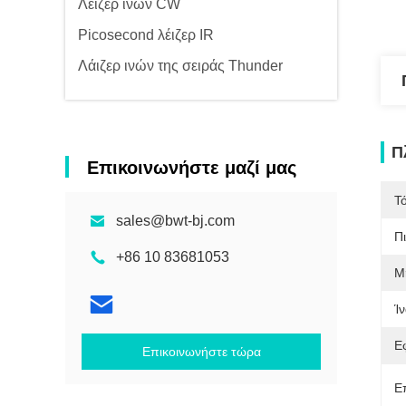
Λέιζερ ινών CW
Picosecond λέιζερ IR
Λάιζερ ινών της σειράς Thunder
Π
Επικοινωνήστε μαζί μας
Τ
sales@bwt-bj.com
Π
+86 10 83681053
Μ
Ίν
Ε
Επικοινωνήστε τώρα
Ε