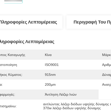
Πληροφορίες Λεπτομέρειας
Περιγραφή Του Π
ληροφορίες Λεπτομέρειας
όπος Καταγωγής
Κίνα
Μάρκ
ιστοποίηση
ISO9001
Αριθ
ήκος Κύματος:
915nm
Δύνα
α:
200µm
Ανατ
φαρμογές:
Άντληση Λέιζερ Ινών
αντλώντας λέιζερ διόδων υψηλής δύναμης 
πισημαίνω:
370w λέιζερ διόδων υψηλής δύναμης