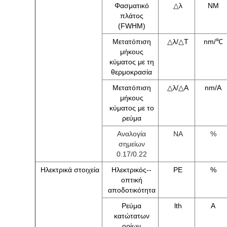
Φασματικό
△λ
NM
πλάτος
(FWHM)
Μετατόπιση
△λ/△T
nm/℃
μήκους
κύματος με τη
θερμοκρασία
Μετατόπιση
△λ/△A
nm/A
μήκους
κύματος με το
ρεύμα
Αναλογία
NA
%
σημείων
0.17/0.22
Ηλεκτρικά στοιχεία
Ηλεκτρικός--
PE
%
οπτική
αποδοτικότητα
Ρεύμα
lth
Α
κατώτατων
ορίων