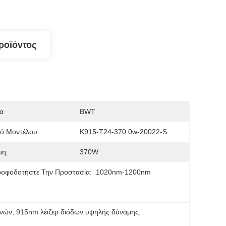
ροϊόντος
α
BWT
μό Μοντέλου
K915-T24-370.0w-20022-S
μη:
370W
ροφοδοτήστε Την Προστασία:
1020nm-1200nm
ινών
, 
915nm λέιζερ διόδων υψηλής δύναμης
, 