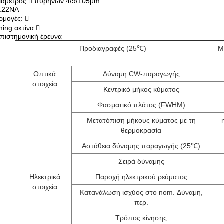
ιάμετρος  πυρήνων 4/9/105μm
.22NA
ρμογές: 
ming ακτίνα 
πιστημονική έρευνα
Προδιαγραφές (25℃)
Μ
Οπτικά
Δύναμη CW-παραγωγής
στοιχεία
Κεντρικό μήκος κύματος
Φασματικό πλάτος (FWHM)
Μετατόπιση μήκους κύματος με τη
θερμοκρασία
Αστάθεια δύναμης παραγωγής (25℃)
Σειρά δύναμης
Ηλεκτρικά
Παροχή ηλεκτρικού ρεύματος
στοιχεία
Κατανάλωση ισχύος στο nom. Δύναμη,
περ.
Τρόπος κίνησης