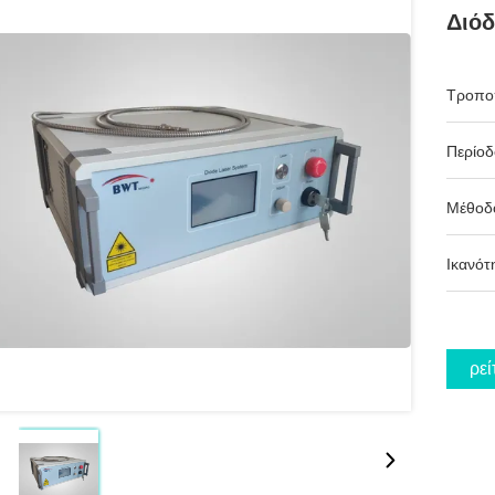
Διό
Τροπο
Περίο
Μέθοδ
Ικανότ
Βρεί