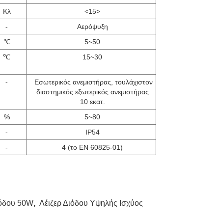
Κλ
<15>
-
Αερόψυξη
℃
5~50
℃
15~30
-
Εσωτερικός ανεμιστήρας, τουλάχιστον
διαστημικός εξωτερικός ανεμιστήρας
10 εκατ.
%
5~80
-
IP54
-
4 (το EN 60825-01)
ιόδου 50W
,
Λέιζερ Διόδου Υψηλής Ισχύος