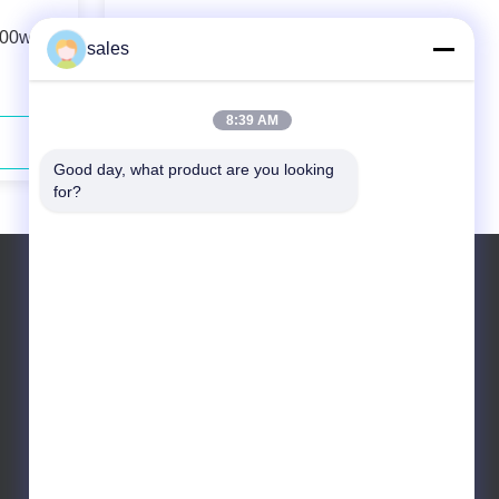
100w
Σύστημα συνδεμένο ίνα 976nm
sales
λέιζερ διόδων Ds3 200w
8:39 AM
Επικοινωνήστε τώρα
Good day, what product are you looking 
for?
Τηλεφώνημα: +86 10 83681053