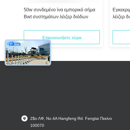
 για
50w συνδεμένο ίνα εμπορικό σήμα
Εγκεκρι
ιζερ
Bwt συστημάτων λέιζερ διόδων
λέιζερ 
συνδέετ
Επικοινωνήστε τώρα
2$ο ΛΦ, No.4A Hangfeng Rd. Fengtai Πεκίνο
100070