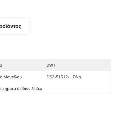
ροϊόντος
α
BWT
μό Μοντέλου
DS3-51512- LDNo.
στήματα διόδων λέιζερ