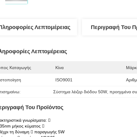
Πληροφορίες Λεπτομέρειας
Περιγραφή Του Π
ληροφορίες Λεπτομέρειας
όπος Καταγωγής
Κίνα
Μάρκ
ιστοποίηση
ISO9001
Αριθ
πισημαίνω:
Σύστημα λέιζερ διόδου 50W
, 
προηγμένα συ
εριγραφή Του Προϊόντος
κτηριστικά γνωρίσματα: 
35nm μήκος κύματος 
έχρι τη δύναμη  παραγωγής 5W