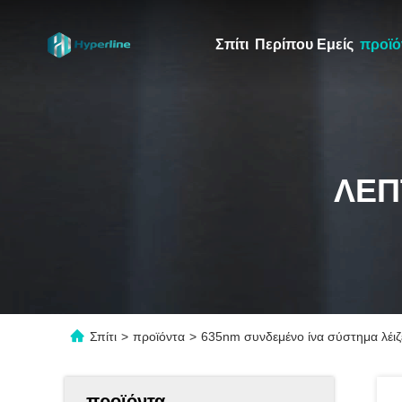
Σπίτι
Περίπου Εμείς
προϊό
ΛΕΠ
Σπίτι
>
προϊόντα
>
635nm συνδεμένο ίνα σύστημα λέιζ
προϊόντα