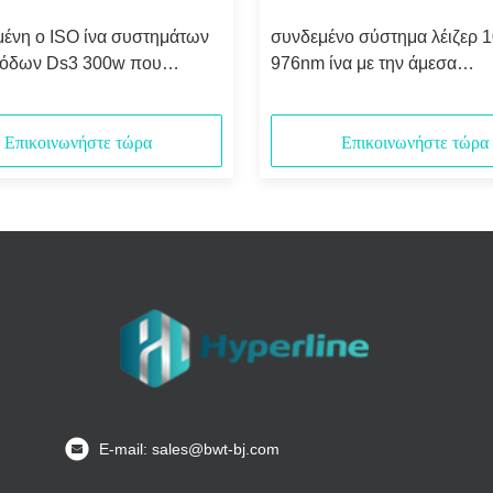
μένη ο ISO ίνα συστημάτων
συνδεμένο σύστημα λέιζερ 
διόδων Ds3 300w που
976nm ίνα με την άμεσα
αι
ρύθμιση/Rs232
Επικοινωνήστε τώρα
Επικοινωνήστε τώρα
Ε-mail: sales@bwt-bj.com