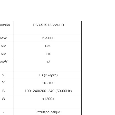
ονάδα
DS3-51512-xxx-LD
MW
2~5000
NM
635
NM
±10
nm/℃
≤3
%
±3 (2 ώρες)
%
10~100
Β
100~240/200~240 (50-60Hz)
W
<1200>
-
Σταθερό ρεύμα