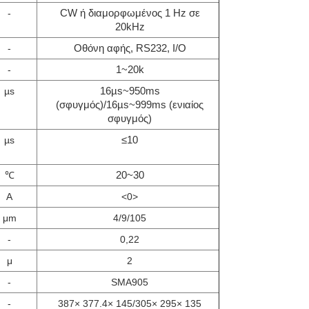
CW ή διαμορφωμένος 1 Hz σε
-
20kHz
Οθόνη αφής, RS232, I/O
-
1~20k
-
16µs~950ms
µs
(σφυγμός)/16µs~999ms (ενιαίος
σφυγμός)
≤10
µs
20~30
℃
Α
<0>
μm
4/9/105
-
0,22
μ
2
-
SMA905
-
387× 377.4× 145/305× 295× 135