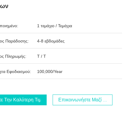
δων
ποιημένο:
1 τεμάχιο / Τεμάχια
δος Παράδοσης:
4-8 εβδομάδες
ος Πληρωμής:
T / T
ητα Εφοδιασμού:
100,000/Year
τε Την Καλύτερη Τιμή
Επικοινωνήστε Μαζί Μας