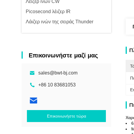
Λέιζερ ινών CW
Picosecond λέιζερ IR
Λάιζερ ινών της σειράς Thunder
Π
Επικοινωνήστε μαζί μας
Τ
sales@bwt-bj.com
Π
+86 10 83681053
Ε
Π
Επικοινωνήστε τώρα
Χαρα
6
Μ