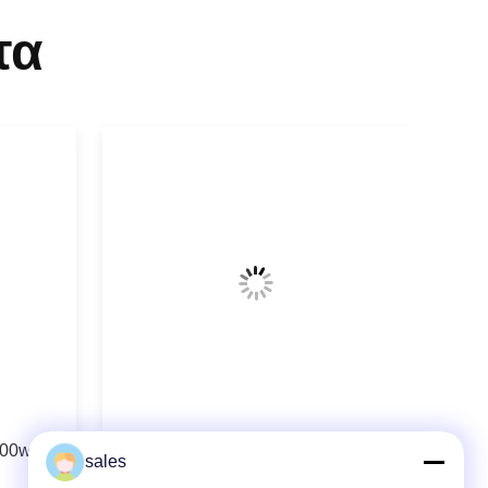
τα
100w
Σύστημα συνδεμένο ίνα 976nm
sales
λέιζερ διόδων Ds3 200w