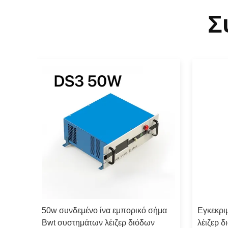
Σ
 για
50w συνδεμένο ίνα εμπορικό σήμα
Εγκεκρι
ιζερ
Bwt συστημάτων λέιζερ διόδων
λέιζερ 