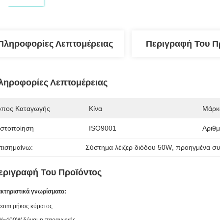
Πληροφορίες Λεπτομέρειας
Περιγραφή Του Π
ληροφορίες Λεπτομέρειας
όπος Καταγωγής
Κίνα
Μάρκ
ιστοποίηση
ISO9001
Αριθ
πισημαίνω:
Σύστημα λέιζερ διόδου 50W
, 
προηγμένα συ
εριγραφή Του Προϊόντος
κτηριστικά γνωρίσματα:
xnm μήκος κύματος