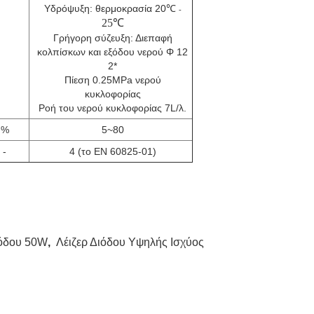
Υδρόψυξη: θερμοκρασία 20
℃
-
25
℃
Γρήγορη σύζευξη: Διεπαφή
κολπίσκων και εξόδου νερού Φ 12
2*
Πίεση 0.25MPa νερού
κυκλοφορίας
Ροή του νερού κυκλοφορίας 7L/λ.
%
5~80
-
4 (το EN 60825-01)
ιόδου 50W
,
Λέιζερ Διόδου Υψηλής Ισχύος