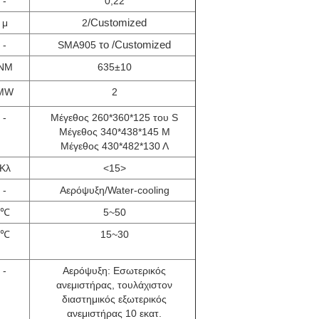
-
0,22
/Customized
μ
2
το /Customized
-
SMA905
NM
635±10
MW
2
-
Μέγεθος 260*360*125 του S
Μέγεθος 340*438*145 Μ
Μέγεθος 430*482*130 Λ
Κλ
<15>
-
Αερόψυξη/Water-cooling
℃
5~50
℃
15~30
-
Αερόψυξη: Εσωτερικός
ανεμιστήρας, τουλάχιστον
διαστημικός εξωτερικός
ανεμιστήρας 10 εκατ.