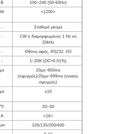
Β
100~240 (50-60Hz)
W
<1200>
-
Σταθερό ρεύμα
-
CW ή διαμορφωμένος 1 Hz σε
20kHz
-
Οθόνη αφής, RS232, I/O
-
1~20K (DC>0.01%)
µs
20µs~950ms
(σφυγμός)/20µs~999ms (ενιαίος
σφυγμός)
µs
≤10
℃
20~30
Α
<16>
μm
105/135/200/400