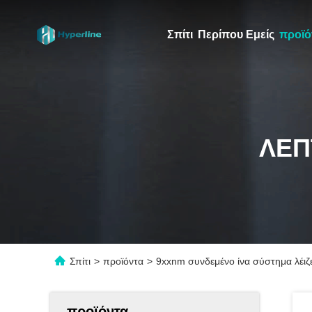
Σπίτι
Περίπου Εμείς
προϊό
ΛΕΠ
Σπίτι
>
προϊόντα
>
9xxnm συνδεμένο ίνα σύστημα λέι
προϊόντα