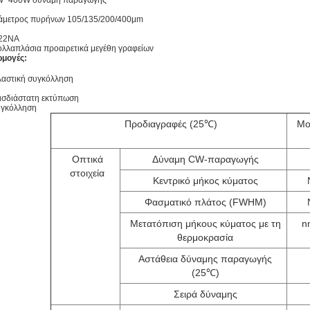
W~400W δύναμη παραγωγής
άμετρος πυρήνων 105/135/200/400μm
.22NA
λλαπλάσια προαιρετικά μεγέθη γραφείων
μογές:
αστική συγκόλληση
ισδιάστατη εκτύπωση
υγκόλληση
Προδιαγραφές (25℃)
Μο
Οπτικά
Δύναμη CW-παραγωγής
στοιχεία
Κεντρικό μήκος κύματος
Φασματικό πλάτος (FWHM)
Μετατόπιση μήκους κύματος με τη
n
θερμοκρασία
Αστάθεια δύναμης παραγωγής
(25℃)
Σειρά δύναμης