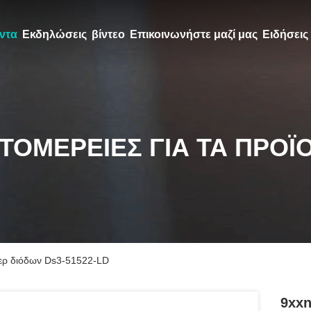
ντα
Εκδηλώσεις
βίντεο
Επικοινωνήστε μαζί μας
Ειδήσεις
ΤΟΜΈΡΕΙΕΣ ΓΙΑ ΤΑ ΠΡΟΪ
ζερ διόδων Ds3-51522-LD
9xxn