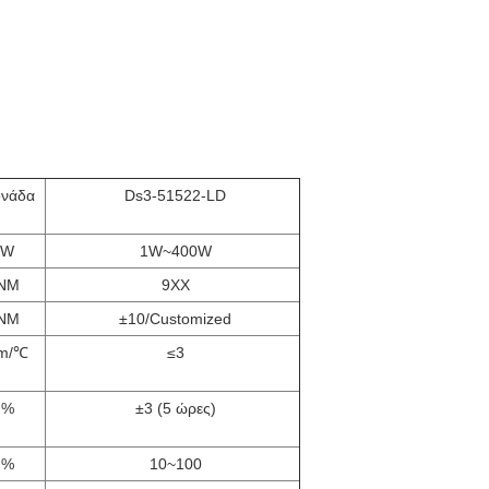
νάδα
Ds3-51522-LD
W
1W~400W
NM
9XX
NM
±10/Customized
m/℃
≤3
%
±3 (5 ώρες)
%
10~100