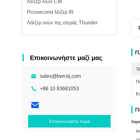
Λέιζερ ινών CW
Picosecond λέιζερ IR
Λάιζερ ινών της σειράς Thunder
Π
Επικοινωνήστε μαζί μας
Τ
sales@bwt-bj.com
Π
+86 10 83681053
Ε
Π
Επικοινωνήστε τώρα
Χαρα
9x