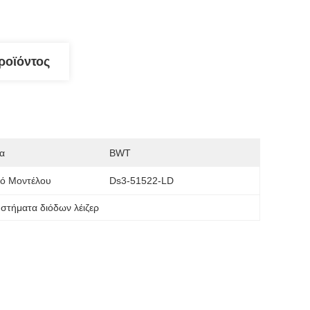
ροϊόντος
α
BWT
μό Μοντέλου
Ds3-51522-LD
στήματα διόδων λέιζερ