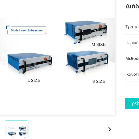
Διόδ
Τροπο
Περίο
Μέθοδ
Ικανότ
Βρεί