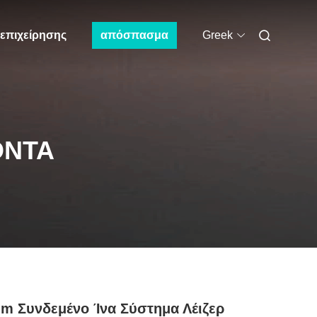
 επιχείρησης
απόσπασμα
Greek
ΌΝΤΑ
m Συνδεμένο Ίνα Σύστημα Λέιζερ