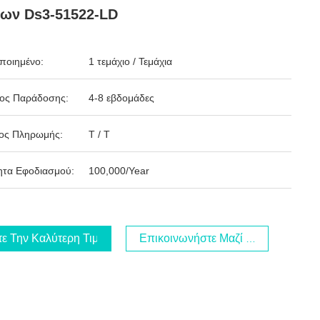
ων Ds3-51522-LD
ποιημένο:
1 τεμάχιο / Τεμάχια
δος Παράδοσης:
4-8 εβδομάδες
ος Πληρωμής:
T / T
ητα Εφοδιασμού:
100,000/Year
τε Την Καλύτερη Τιμή
Επικοινωνήστε Μαζί Μας