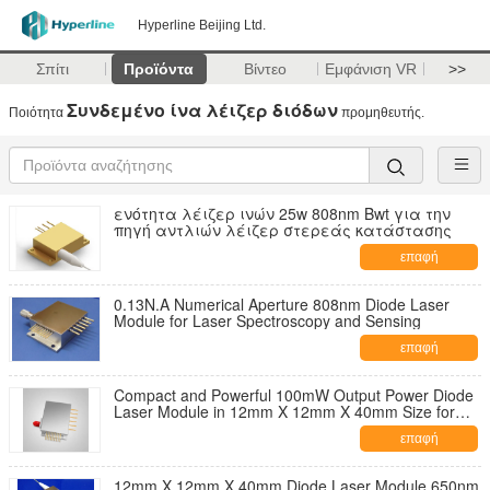
Hyperline Beijing Ltd.
Σπίτι
Προϊόντα
Βίντεο
Εμφάνιση VR
>>
Συνδεμένο ίνα λέιζερ διόδων
Ποιότητα
προμηθευτής.
ενότητα λέιζερ ινών 25w 808nm Bwt για την
πηγή αντλιών λέιζερ στερεάς κατάστασης
επαφή
0.13N.A Numerical Aperture 808nm Diode Laser
Module for Laser Spectroscopy and Sensing
επαφή
Compact and Powerful 100mW Output Power Diode
Laser Module in 12mm X 12mm X 40mm Size for
Blue-violet Laser Applications
επαφή
12mm X 12mm X 40mm Diode Laser Module 650nm