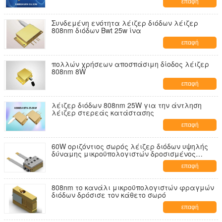
επαφή
Συνδεμένη ενότητα λέιζερ διόδων λέιζερ
808nm διόδων Bwt 25w ίνα
επαφή
πολλών χρήσεων αποσπάσιμη δίοδος λέιζερ
808nm 8W
επαφή
λέιζερ διόδων 808nm 25W για την άντληση
λέιζερ στερεάς κατάστασης
επαφή
60W οριζόντιος σωρός λέιζερ διόδων υψηλής
δύναμης μικροϋπολογιστών δροσισμένος
κανάλι
επαφή
808nm το κανάλι μικροϋπολογιστών φραγμών
διόδων δρόσισε τον κάθετο σωρό
επαφή