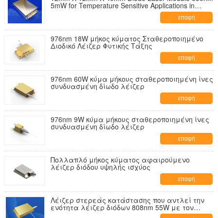
5mW for Temperature Sensitive Applications in
Industrial Environments
επαφή
976nm 18W μήκος κύματος Σταθεροποιημένο
Διοδικό Λέιζερ Φυτικής Τάξης
επαφή
976nm 60W κύμα μήκους σταθεροποιημένη ίνες
συνδυασμένη δίωδο λέιζερ
επαφή
976nm 9W κύμα μήκους σταθεροποιημένη ίνες
συνδυασμένη δίωδο λέιζερ
επαφή
Πολλαπλό μήκος κύματος αφαιρούμενο
λέιζερ διόδου υψηλής ισχύος
επαφή
Λέιζερ στερεάς κατάστασης που αντλεί την
ενότητα λέιζερ διόδων 808nm 55W με τον
πολυ-εκπομπό