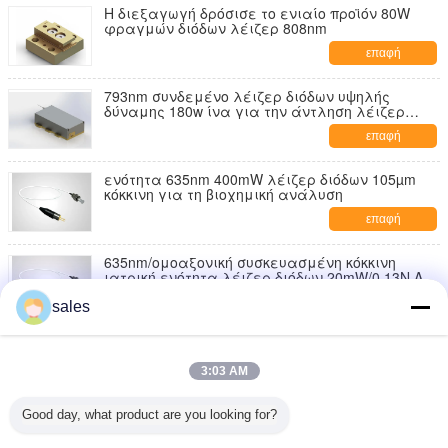
Η διεξαγωγή δρόσισε το ενιαίο προϊόν 80W
φραγμών διόδων λέιζερ 808nm
επαφή
793nm συνδεμένο λέιζερ διόδων υψηλής
δύναμης 180w ίνα για την άντληση λέιζερ
ινών
επαφή
ενότητα 635nm 400mW λέιζερ διόδων 105µm
κόκκινη για τη βιοχημική ανάλυση
επαφή
635nm/ομοαξονική συσκευασμένη κόκκινη
ιατρική ενότητα λέιζερ διόδων 20mW/0.13N.A.
για την ιατρική χρήση
επαφή
sales
635nm/ομοαξονικό συσκευασμένο λέιζερ
διόδων 400mW
3:03 AM
επαφή
Good day, what product are you looking for?
5W κόκκινη ενότητα λέιζερ διόδων υψηλής
δύναμης, λέιζερ διόδων 635nm ιατρικό