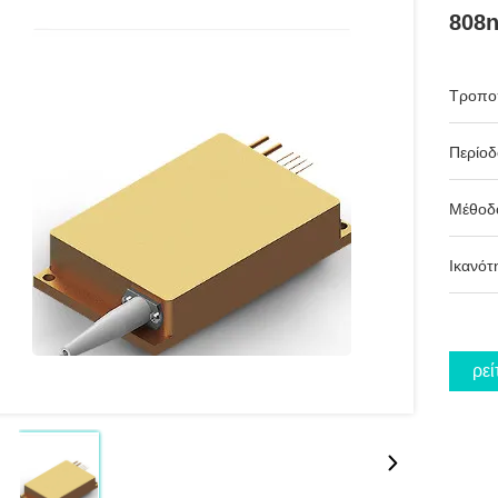
808
Τροπο
Περίο
Μέθοδ
Ικανότ
Βρεί