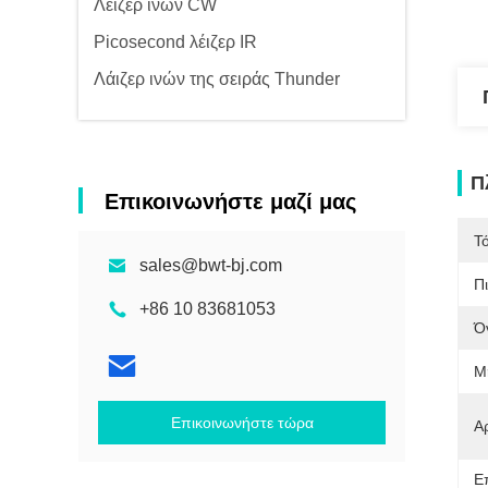
Λέιζερ ινών CW
Picosecond λέιζερ IR
Λάιζερ ινών της σειράς Thunder
Π
Επικοινωνήστε μαζί μας
Τ
sales@bwt-bj.com
Π
+86 10 83681053
Ό
Μ
Επικοινωνήστε τώρα
Α
Ε