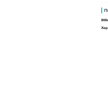
Π
808
Χαρ