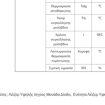
Θερμοκρασία
Tstg
℃
αποθήκευσης
Temp
Tls
℃
συγκόλλησης
μολύβδου
Χρόνος
τ
SEC
συγκόλλησης
μολύβδου
Λειτουργούσα
Κορυφή
℃
θερμοκρασία
περίπτωσης
Σχετική υγρασία
RH
%
κέτες:
Λέιζερ Υψηλής Ισχύος Μονάδα Δίοδο
,
Ενότητα Λέιζερ Υψ