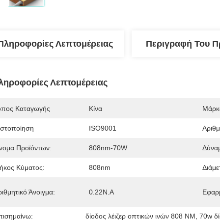
Πληροφορίες Λεπτομέρειας
Περιγραφή Του Π
ληροφορίες Λεπτομέρειας
όπος Καταγωγής
Κίνα
Μάρκ
ιστοποίηση
ISO9001
Αριθ
νομα Προϊόντων:
808nm-70W
Δύνα
ήκος Κύματος:
808nm
Διάμε
ριθμητικό Άνοιγμα:
0.22N.A
Εφαρ
πισημαίνω:
δίοδος λέιζερ οπτικών ινών 808 NM
, 
70w δί