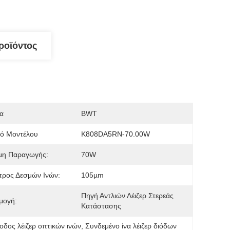
ροϊόντος
α
BWT
μό Μοντέλου
K808DA5RN-70.00W
μη Παραγωγής:
70W
τρος Δεσμών Ινών:
105µm
Πηγή Αντλιών Λέιζερ Στερεάς 
μογή:
Κατάστασης
οδος λέιζερ οπτικών ινών
, 
Συνδεμένο ίνα λέιζερ διόδων