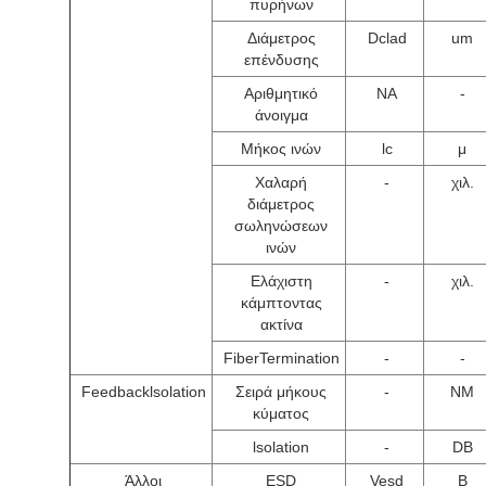
πυρήνων
Διάμετρος
Dclad
um
επένδυσης
Αριθμητικό
NA
-
άνοιγμα
Μήκος ινών
lc
μ
Χαλαρή
-
χιλ.
διάμετρος
σωληνώσεων
ινών
Ελάχιστη
-
χιλ.
κάμπτοντας
ακτίνα
FiberTermination
-
-
Feedbacklsolation
Σειρά μήκους
-
NM
κύματος
lsolation
-
DB
Άλλοι
ESD
Vesd
Β