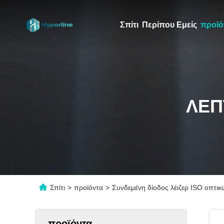
Σπίτι
Περίπου Εμείς
προϊό
ΛΕΠ
Σπίτι
>
προϊόντα
>
Συνδεμένη δίοδος λέιζερ ISO οπτι
προϊόντα