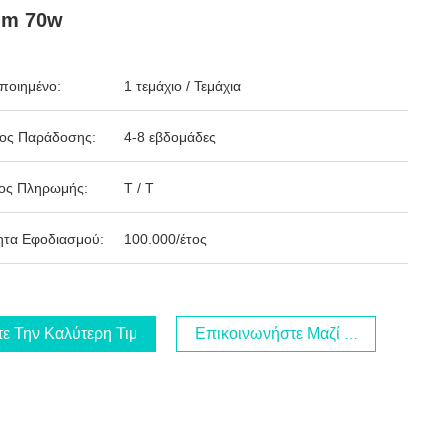
nm 70w
ποιημένο:
1 τεμάχιο / Τεμάχια
δος Παράδοσης:
4-8 εβδομάδες
ος Πληρωμής:
T / T
ητα Εφοδιασμού:
100.000/έτος
τε Την Καλύτερη Τιμή
Επικοινωνήστε Μαζί Μας