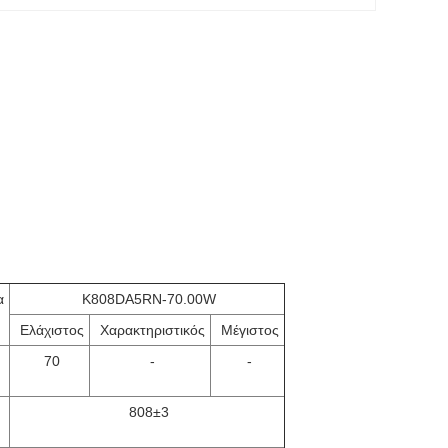
α
K808DA5RN-70.00W
Ελάχιστος
Χαρακτηριστικός
Μέγιστος
70
-
-
808±3