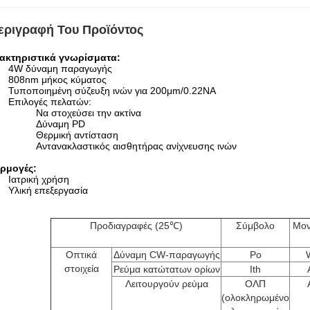
εριγραφή Του Προϊόντος
ακτηριστικά γνωρίσματα:
4W δύναμη παραγωγής
808nm μήκος κύματος
Τυποποιημένη σύζευξη ινών για 200μm/0.22NA
Επιλογές πελατών:
Να στοχεύσει την ακτίνα
Δύναμη PD
Θερμική αντίσταση
Αντανακλαστικός αισθητήρας ανίχνευσης ινών
ρμογές:
Ιατρική χρήση
Υλική επεξεργασία
Προδιαγραφές (25℃)
Σύμβολο
Μον
Οπτικά
Δύναμη CW-παραγωγής
Po
στοιχεία
Ρεύμα κατώτατων ορίων
Ith
Λειτουργούν ρεύμα
ΟΛΠ
(ολοκληρωμένο