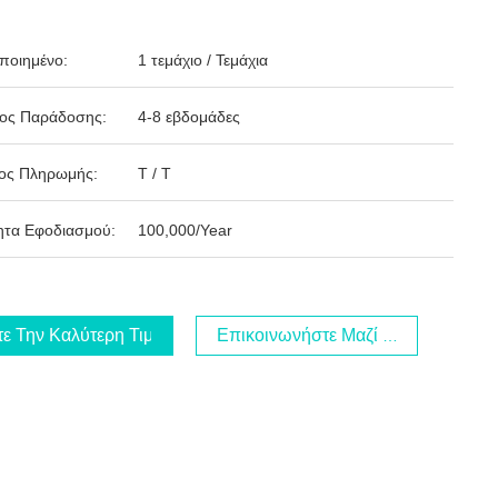
ποιημένο:
1 τεμάχιο / Τεμάχια
δος Παράδοσης:
4-8 εβδομάδες
ος Πληρωμής:
T / T
ητα Εφοδιασμού:
100,000/Year
τε Την Καλύτερη Τιμή
Επικοινωνήστε Μαζί Μας