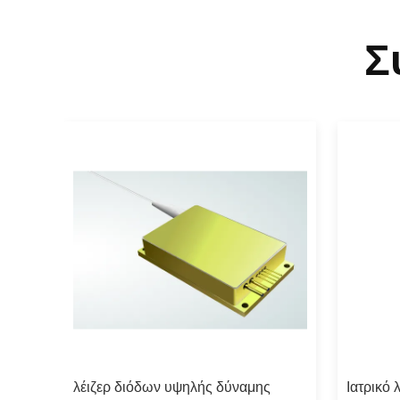
Σ
την
λέιζερ διόδων υψηλής δύναμης
Ιατρικό