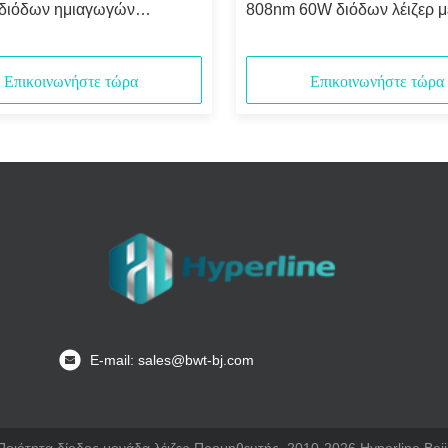
διόδων ημιαγωγών
808nm 60W διόδων λέιζερ μ
νο ίνα
πυρήνα 106.5µm
Επικοινωνήστε τώρα
Επικοινωνήστε τώρα
Ε-mail: sales@bwt-bj.com