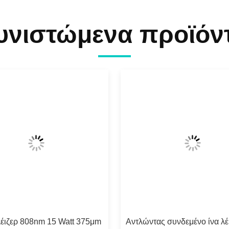
υνιστώμενα προϊόν
 λέιζερ 808nm 15 Watt 375μm
Αντλώντας συνδεμένο ίνα λέ