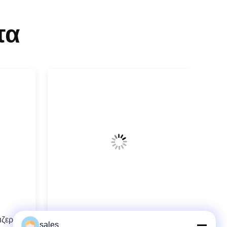
τα
ιζερ
συνδεμένο λέιζερ 808nm 40W
sales