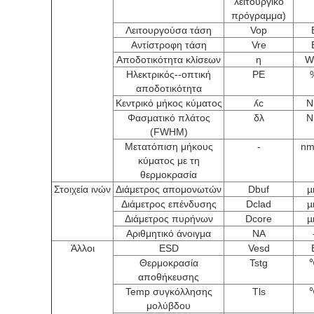
λειτουργικό
πρόγραμμα)
Λειτουργούσα τάση
Vop
Αντίστροφη τάση
Vre
Αποδοτικότητα κλίσεων
η
W
Ηλεκτρικός--οπτική
PE
αποδοτικότητα
Κεντρικό μήκος κύματος
ʎc
N
Φασματικό πλάτος
δλ
N
(FWHM)
Μετατόπιση μήκους
-
nm
κύματος με τη
θερμοκρασία
Στοιχεία ινών
Διάμετρος απομονωτών
Dbuf
µ
Διάμετρος επένδυσης
Dclad
µ
Διάμετρος πυρήνων
Dcore
µ
Αριθμητικό άνοιγμα
NA
Άλλοι
ESD
Vesd
Θερμοκρασία
Tstg
αποθήκευσης
Temp συγκόλλησης
Tls
μολύβδου