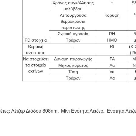
Χρόνος συγκόλλησης
τ
S
μολύβδου
Λειτουργούσα
Κορυφή
θερμοκρασία
περίπτωσης
Σχετική υγρασία
RH
PD στοιχεία
Τρέχων
ΗΜΟ
μ
Θερμική
-
Rt
(Κ 
αντίσταση
(2
Να στοχεύσει
Δύναμη παραγωγής
PA
M
τα στοιχεία
Μήκος κύματος
Λα
N
ακτίνων
Τάση
Va
Τρέχων
Λα
μ
κέτες:
Λέιζερ Διόδου 808nm
,
Μίνι Ενότητα Λέιζερ
,
Ενότητα Λέιζ