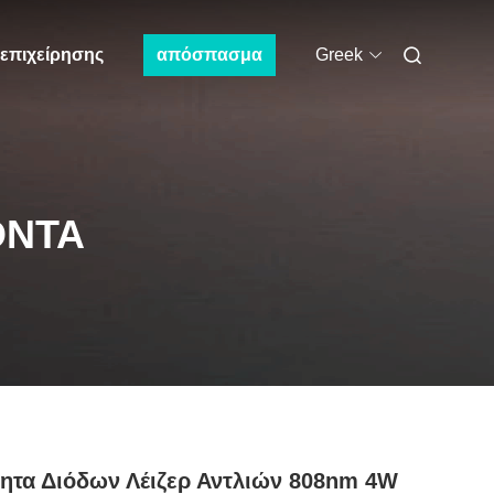
 επιχείρησης
απόσπασμα
Greek
ΌΝΤΑ
ητα Διόδων Λέιζερ Αντλιών 808nm 4W