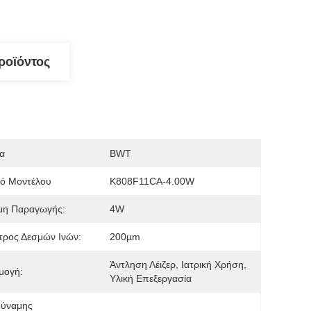
ροϊόντος
α
BWT
μό Μοντέλου
K808F11CA-4.00W
μη Παραγωγής:
4W
τρος Δεσμών Ινών:
200µm
Άντληση Λέιζερ, Ιατρική Χρήση, 
μογή:
Υλική Επεξεργασία
δύναμης