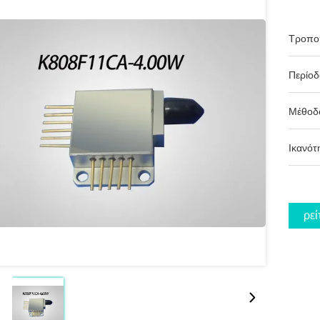
Τροπο
Περίο
Μέθοδ
Ικανότ
Βρεί