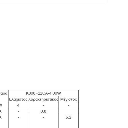
άδα
K808F11CA-4.00W
Ελάχιστος
Χαρακτηριστικός
Μέγιστος
W
4
-
-
Α
-
0,8
Α
-
-
5.2