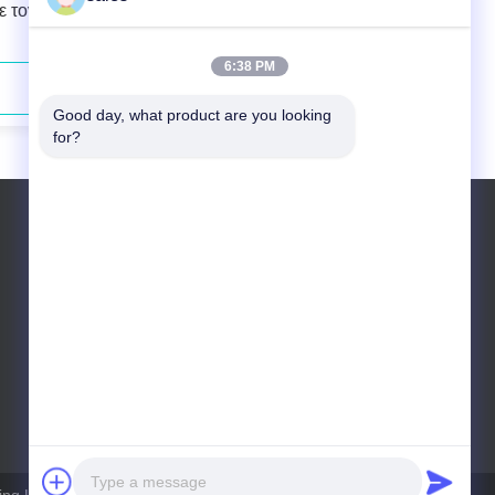
ε τον
διόδων 106.5µm 0.22N.A. ίνα για την
άντληση λέιζερ στερεάς κατάστασης
6:38 PM
Επικοινωνήστε τώρα
Good day, what product are you looking 
for?
Τηλεφώνημα: +86 10 83681053