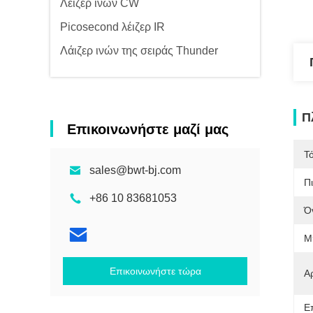
Λέιζερ ινών CW
Picosecond λέιζερ IR
Λάιζερ ινών της σειράς Thunder
Π
Επικοινωνήστε μαζί μας
Τ
sales@bwt-bj.com
Π
+86 10 83681053
Ό
Μ
Επικοινωνήστε τώρα
Α
Ε