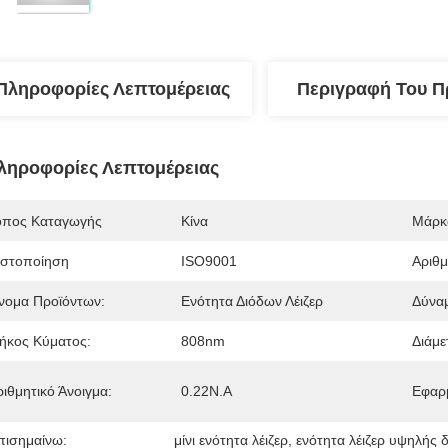
Πληροφορίες Λεπτομέρειας
Περιγραφή Του Π
ληροφορίες Λεπτομέρειας
όπος Καταγωγής
Κίνα
Μάρκ
ιστοποίηση
ISO9001
Αριθ
νομα Προϊόντων:
Ενότητα Διόδων Λέιζερ
Δύνα
ήκος Κύματος:
808nm
Διάμε
ριθμητικό Άνοιγμα:
0.22N.A
Εφαρ
πισημαίνω:
μίνι ενότητα λέιζερ
, 
ενότητα λέιζερ υψηλής 