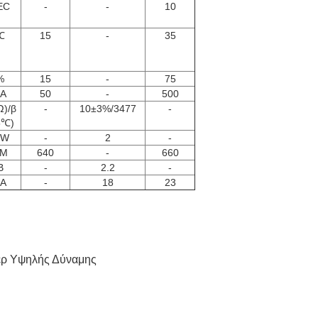
EC
-
-
10
℃
15
-
35
%
15
-
75
A
50
-
500
Ω)/β
-
10±3%/3477
-
5℃)
W
-
2
-
M
640
-
660
Β
-
2.2
-
Α
-
18
23
ερ Υψηλής Δύναμης