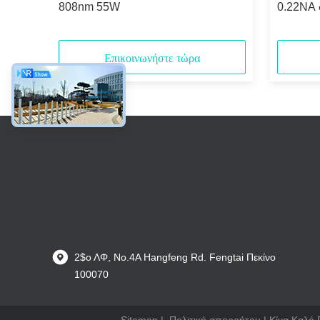
ασης
808nm 55W
0.22NA 
συνδεμέ
Επικοινωνήστε τώρα
2$ο ΛΦ, No.4A Hangfeng Rd. Fengtai Πεκίνο
100070