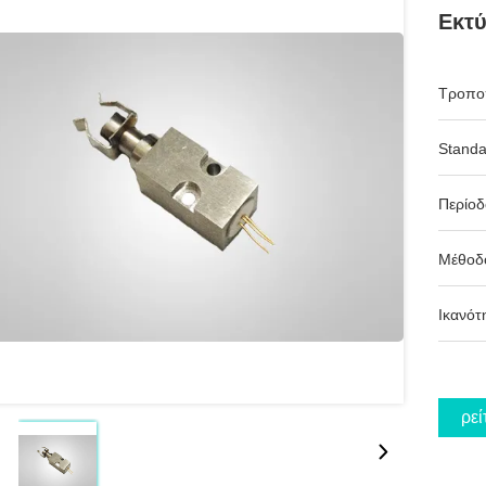
Εκτύ
Τροπο
Standa
Περίο
Μέθοδ
Ικανότ
Βρεί