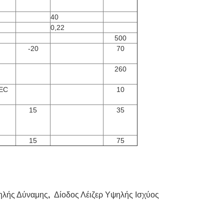
40
0,22
500
-20
70
260
EC
10
15
35
15
75
ηλής Δύναμης
,
Δίοδος Λέιζερ Υψηλής Ισχύος