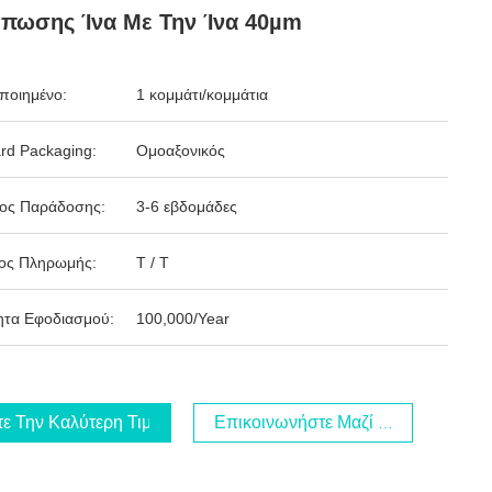
πωσης Ίνα Με Την Ίνα 40µm
ποιημένο:
1 κομμάτι/κομμάτια
rd Packaging:
Ομοαξονικός
δος Παράδοσης:
3-6 εβδομάδες
ος Πληρωμής:
T / T
ητα Εφοδιασμού:
100,000/Year
τε Την Καλύτερη Τιμή
Επικοινωνήστε Μαζί Μας