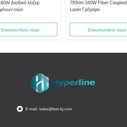
60W Διοδικό λέιζερ
793nm 160W Fiber Coupled
μένων ινών
Laser Γρήγορο
Επικοινωνήστε τώρα
Επικοινωνήστε τώρα
Ε-mail: sales@bwt-bj.com