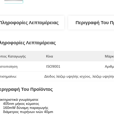
Πληροφορίες Λεπτομέρειας
Περιγραφή Του Π
ληροφορίες Λεπτομέρειας
όπος Καταγωγής
Κίνα
Μάρκ
ιστοποίηση
ISO9001
Αριθ
πισημαίνω:
Δίοδος λέιζερ υψηλής ισχύος
, 
λέιζερ υψηλή
εριγραφή Του Προϊόντος
κτηριστικά γνωρίσματα:
405nm μήκος κύματος
160mW δύναμη παραγωγής
διάμετρος πυρήνων ινών 40µm