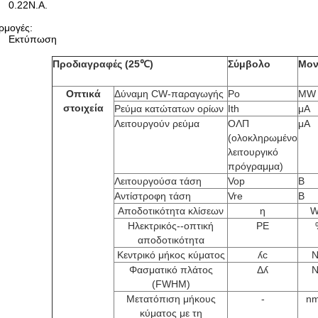
0.22N.A.
ρμογές:
Εκτύπωση
Προδιαγραφές (25℃)
Σύμβολο
Μον
Οπτικά
Δύναμη CW-παραγωγής
Po
MW
στοιχεία
Ρεύμα κατώτατων ορίων
Ith
μΑ
Λειτουργούν ρεύμα
ΟΛΠ
μΑ
(ολοκληρωμένο
λειτουργικό
πρόγραμμα)
Λειτουργούσα τάση
Vop
Β
Αντίστροφη τάση
Vre
Β
Αποδοτικότητα κλίσεων
η
W
Ηλεκτρικός--οπτική
PE
αποδοτικότητα
Κεντρικό μήκος κύματος
ʎc
Φασματικό πλάτος
Δʎ
(FWHM)
Μετατόπιση μήκους
-
n
κύματος με τη