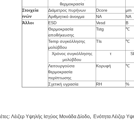
θερμοκρασία
Στοιχεία
Διάμετρος πυρήνων
Dcore
µm
ινών
Αριθμητικό άνοιγμα
NA
NA
Άλλοι
ESD
Vesd
Β
Θερμοκρασία
Tstg
℃
αποθήκευσης
Temp συγκόλλησης
Tls
℃
μολύβδου
Χρόνος συγκόλλησης
τ
S
μολύβδου
Λειτουργούσα
Κορυφή
℃
θερμοκρασία
περίπτωσης
Σχετική υγρασία
RH
%
κέτες:
Λέιζερ Υψηλής Ισχύος Μονάδα Δίοδο
,
Ενότητα Λέιζερ Υψ