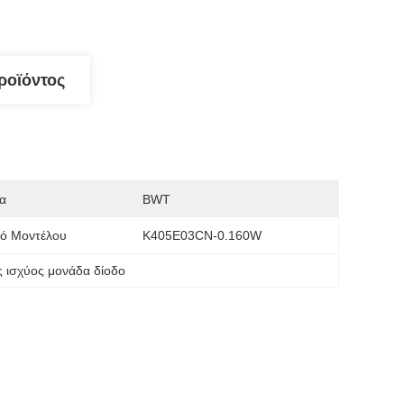
ροϊόντος
α
BWT
μό Μοντέλου
K405E03CN-0.160W
ς ισχύος μονάδα δίοδο