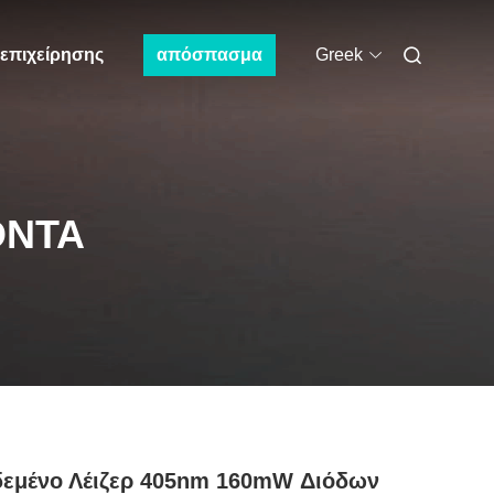
 επιχείρησης
απόσπασμα
Greek
ΌΝΤΑ
δεμένο Λέιζερ 405nm 160mW Διόδων