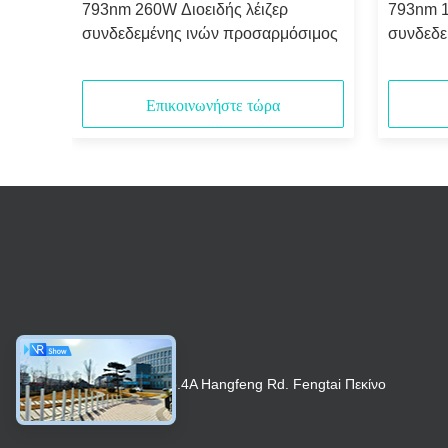
793nm 260W Διοειδής λέιζερ
793nm 1
ηλής
συνδεδεμένης ινών προσαρμόσιμος
συνδεδε
Επικοινωνήστε τώρα
2$ο ΛΦ, No.4A Hangfeng Rd. Fengtai Πεκίνο
100070