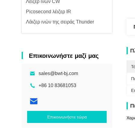
Λέιζερ ινών CW
Picosecond λέιζερ IR
Λάιζερ ινών της σειράς Thunder
Π
Επικοινωνήστε μαζί μας
Τ
sales@bwt-bj.com
Π
+86 10 83681053
Ε
Π
Επικοινωνήστε τώρα
Χαρα