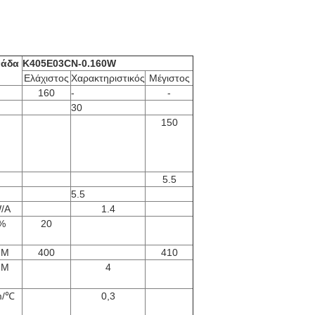
άδα
K405E03CN-0.160W
Ελάχιστος
Χαρακτηριστικός
Μέγιστος
160
-
-
30
150
5.5
5.5
/A
1.4
%
20
NM
400
410
NM
4
m/℃
0,3