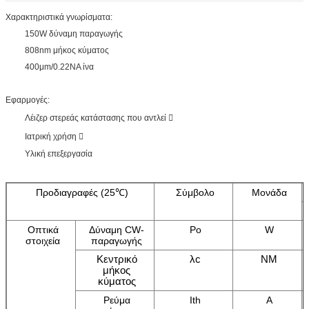
Χαρακτηριστικά γνωρίσματα:
150W δύναμη παραγωγής
808nm μήκος κύματος
400μm/0.22NA ίνα
Εφαρμογές:
Λέιζερ στερεάς κατάστασης που αντλεί 
Ιατρική χρήση 
Υλική επεξεργασία
Προδιαγραφές (25℃)
Σύμβολο
Μονάδα
Οπτικά
Δύναμη CW-
Po
W
στοιχεία
παραγωγής
Κεντρικό
λc
NM
μήκος
κύματος
Ρεύμα
Ith
Α