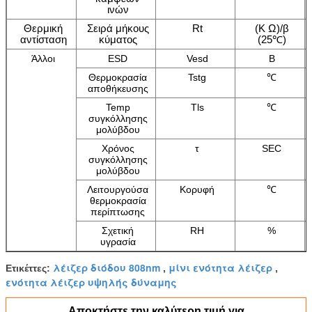
ινών
Θερμική
Σειρά μήκους
Rt
(Κ Ω)/β
αντίσταση
κύματος
(25℃)
Άλλοι
ESD
Vesd
Β
Θερμοκρασία
Tstg
℃
αποθήκευσης
Temp
Tls
℃
συγκόλλησης
μολύβδου
Χρόνος
τ
SEC
συγκόλλησης
μολύβδου
Λειτουργούσα
Κορυφή
℃
θερμοκρασία
περίπτωσης
Σχετική
RH
%
υγρασία
λέιζερ διόδου 808nm
μίνι ενότητα λέιζερ
Ετικέττες:
,
,
ενότητα λέιζερ υψηλής δύναμης
Αποκτήστε την καλύτερη τιμή για