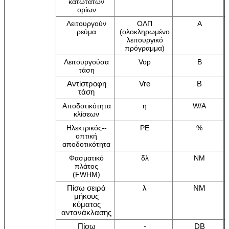
κατώτατων
ορίων
Λειτουργούν
ΟΛΠ
Α
ρεύμα
(ολοκληρωμένο
λειτουργικό
πρόγραμμα)
Λειτουργούσα
Vop
Β
τάση
Αντίστροφη
Vre
Β
τάση
Αποδοτικότητα
η
W/A
κλίσεων
Ηλεκτρικός--
PE
%
οπτική
αποδοτικότητα
Φασματικό
δλ
NM
πλάτος
(FWHM)
Πίσω σειρά
λ
NM
μήκους
κύματος
αντανάκλασης
Πίσω
-
DB