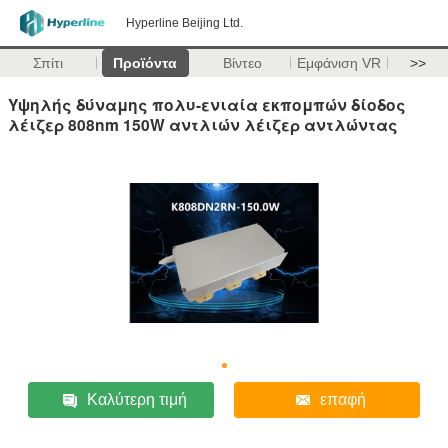
Hyperline Beijing Ltd.
Σπίτι
Προϊόντα
Βίντεο
Εμφάνιση VR
>>
Υψηλής δύναμης πολυ-ενιαία εκπομπών δίοδος
λέιζερ 808nm 150W αντλιών λέιζερ αντλώντας
Καλύτερη τιμή
επαφή