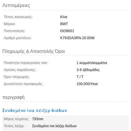
Λεπτομέρειες
Τόπος καταγωγής:
Κίνα
Μάρκα:
BWT
Πιστοποίηση:
ISO9001
Αριθμό μοντέλου:
K793DA3RN-20.00W
Πληρωμής & Αποστολής Όροι
Ποσότητα παραγγελίας min:
1 κομμάτι/κομμάτια
Χρόνος παράδοσης:
3-6 εβδομάδες
Όροι πληρωμής:
T / T
Δυνατότητα προσφοράς:
100,000/Year
περιγραφή
Συνδεμένο ίνα λέιζερ διόδων
Μήκος κύματος:
793nm
Τύπος λέιζερ:
Συνδεμένο ίνα λέιζερ διόδων