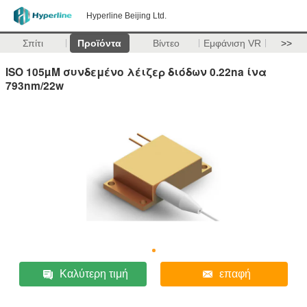
Hyperline Beijing Ltd.
Σπίτι
Προϊόντα
Βίντεο
Εμφάνιση VR
>>
ISO 105µM συνδεμένο λέιζερ διόδων 0.22na ίνα
793nm/22w
Καλύτερη τιμή
επαφή