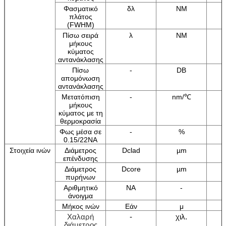
Φασματικό
δλ
NM
πλάτος
(FWHM)
Πίσω σειρά
λ
NM
μήκους
κύματος
αντανάκλασης
Πίσω
-
DB
απομόνωση
αντανάκλασης
Μετατόπιση
-
nm/℃
μήκους
κύματος με τη
θερμοκρασία
Φως μέσα σε
-
%
0.15/22NA
Στοιχεία ινών
Διάμετρος
Dclad
µm
επένδυσης
Διάμετρος
Dcore
µm
πυρήνων
Αριθμητικό
NA
-
άνοιγμα
Μήκος ινών
Εάν
μ
Χαλαρή
-
χιλ.
διάμετρος