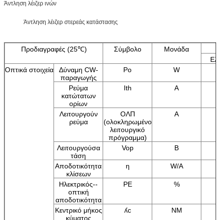
Άντληση λέιζερ ινών
Άντληση λέιζερ στερεάς κατάστασης
Προδιαγραφές (25℃)
Σύμβολο
Μονάδα
Ελ
Οπτικά στοιχεία
Δύναμη CW-
Po
W
παραγωγής
Ρεύμα
Ith
Α
κατώτατων
ορίων
Λειτουργούν
ΟΛΠ
Α
ρεύμα
(ολοκληρωμένο
λειτουργικό
πρόγραμμα)
Λειτουργούσα
Vop
Β
τάση
Αποδοτικότητα
η
W/A
κλίσεων
Ηλεκτρικός--
PE
%
οπτική
αποδοτικότητα
Κεντρικό μήκος
ʎc
NM
κύματος