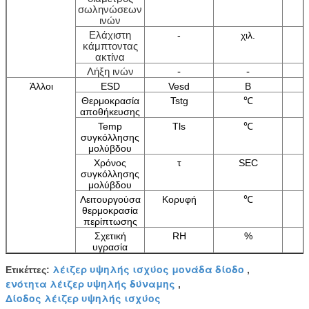
σωληνώσεων
ινών
Ελάχιστη
-
χιλ.
κάμπτοντας
ακτίνα
Λήξη ινών
-
-
Άλλοι
ESD
Vesd
Β
Θερμοκρασία
Tstg
℃
αποθήκευσης
Temp
Tls
℃
συγκόλλησης
μολύβδου
Χρόνος
τ
SEC
συγκόλλησης
μολύβδου
Λειτουργούσα
Κορυφή
℃
θερμοκρασία
περίπτωσης
Σχετική
RH
%
υγρασία
λέιζερ υψηλής ισχύος μονάδα δίοδο
Ετικέττες:
,
ενότητα λέιζερ υψηλής δύναμης
,
Δίοδος λέιζερ υψηλής ισχύος