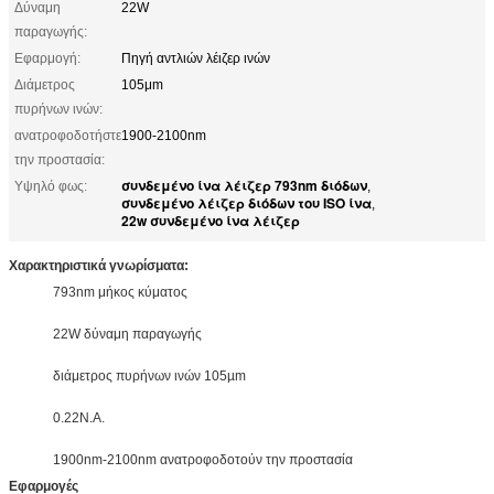
Δύναμη
22W
παραγωγής:
Εφαρμογή:
Πηγή αντλιών λέιζερ ινών
Διάμετρος
105μm
πυρήνων ινών:
ανατροφοδοτήστε
1900-2100nm
την προστασία:
συνδεμένο ίνα λέιζερ 793nm διόδων
Υψηλό φως:
,
συνδεμένο λέιζερ διόδων του ISO ίνα
,
22w συνδεμένο ίνα λέιζερ
Χαρακτηριστικά γνωρίσματα:
793nm μήκος κύματος
22W δύναμη παραγωγής
διάμετρος πυρήνων ινών 105µm
0.22N.A.
1900nm-2100nm ανατροφοδοτούν την προστασία
Εφαρμογές