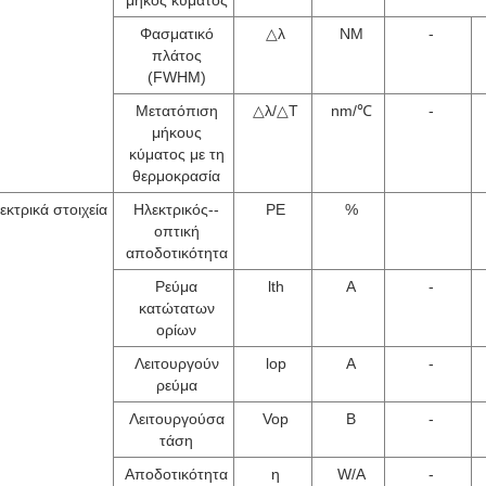
μήκος κύματος
Φασματικό
△λ
NM
-
πλάτος
(FWHM)
Μετατόπιση
△λ/△T
nm/℃
-
μήκους
κύματος με τη
θερμοκρασία
εκτρικά στοιχεία
Ηλεκτρικός--
PE
%
οπτική
αποδοτικότητα
Ρεύμα
lth
Α
-
κατώτατων
ορίων
Λειτουργούν
lop
Α
-
ρεύμα
Λειτουργούσα
Vop
Β
-
τάση
Αποδοτικότητα
η
W/A
-