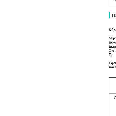
Ε
Π
Κύρ
Μήκ
Δύν
Διά
Οπτι
Προ
Εφα
Άντλ
Ο