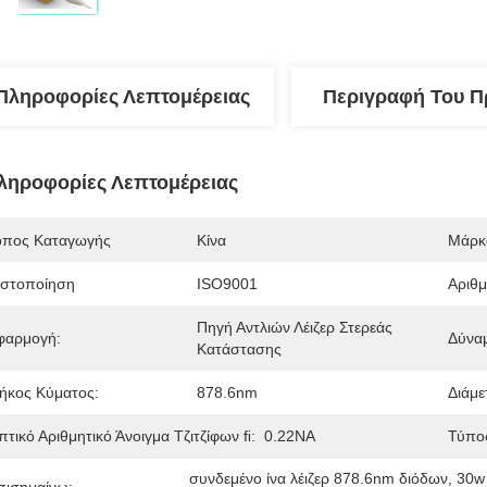
Πληροφορίες Λεπτομέρειας
Περιγραφή Του Π
ληροφορίες Λεπτομέρειας
όπος Καταγωγής
Κίνα
Μάρκ
ιστοποίηση
ISO9001
Αριθ
Πηγή Αντλιών Λέιζερ Στερεάς 
φαρμογή:
Δύνα
Κατάστασης
ήκος Κύματος:
878.6nm
Διάμε
τικό Αριθμητικό Άνοιγμα Τζιτζίφων FI:
0.22NA
Τύπο
συνδεμένο ίνα λέιζερ 878.6nm διόδων
, 
30w 