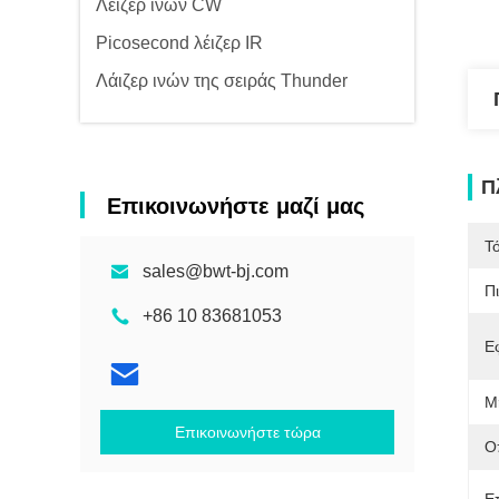
Λέιζερ ινών CW
Picosecond λέιζερ IR
Λάιζερ ινών της σειράς Thunder
Π
Επικοινωνήστε μαζί μας
Τ
sales@bwt-bj.com
Π
+86 10 83681053
Ε
Μ
Επικοινωνήστε τώρα
Οπ