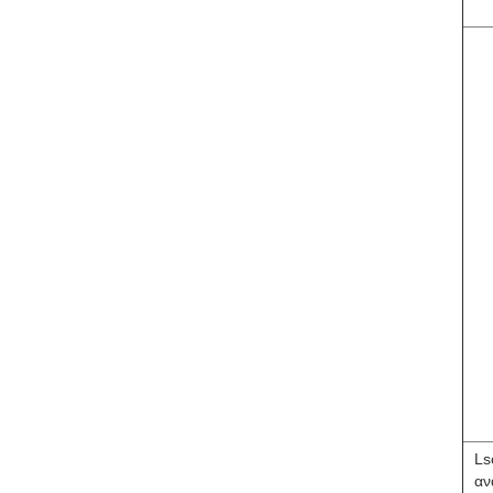
Ls
αν