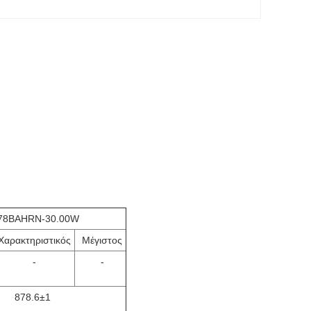
78BAHRN-30.00W
Χαρακτηριστικός
Μέγιστος
-
-
878.6±1