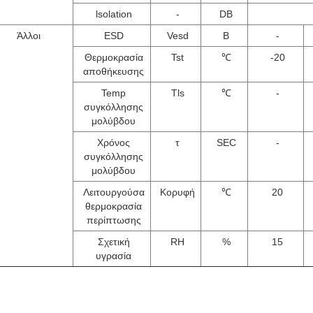
lsolation
-
DB
Άλλοι
ESD
Vesd
Β
-
Θερμοκρασία
Tst
℃
-20
αποθήκευσης
Temp
Tls
℃
-
συγκόλλησης
μολύβδου
Χρόνος
τ
SEC
-
συγκόλλησης
μολύβδου
Λειτουργούσα
Κορυφή
℃
20
θερμοκρασία
περίπτωσης
Σχετική
RH
%
15
υγρασία