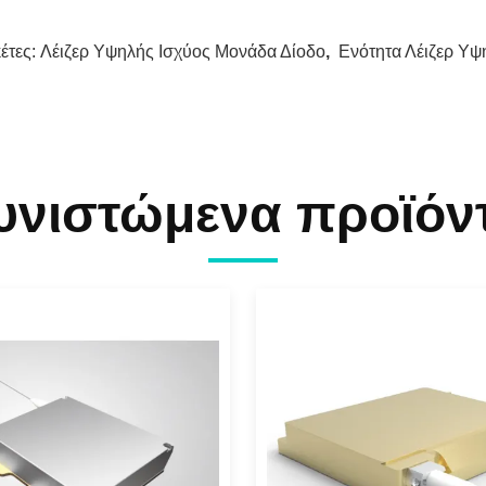
κέτες:
Λέιζερ Υψηλής Ισχύος Μονάδα Δίοδο
,
Ενότητα Λέιζερ Υψ
υνιστώμενα προϊόν