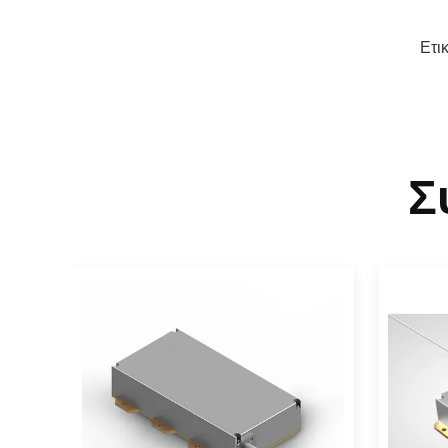
Ετι
Σ