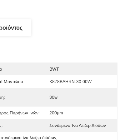
ροϊόντος
α
BWT
μό Μοντέλου
K878BAHRN-30.00W
μη:
30w
τρος Πυρήνων Ινών:
200μm
ς:
Συνδεμένο Ίνα Λέιζερ Διόδων
συνδεμένο ίνα λέιζερ διόδων
, 