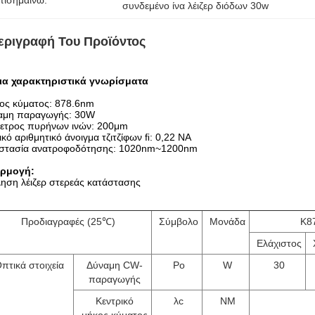
πισημαίνω:
συνδεμένο ίνα λέιζερ διόδων 30w
εριγραφή Του Προϊόντος
ια χαρακτηριστικά γνωρίσματα
ος κύματος: 878.6nm
αμη παραγωγής: 30W
μετρος πυρήνων ινών: 200μm
κό αριθμητικό άνοιγμα τζιτζίφων ﬁ: 0,22 NA
στασία ανατροφοδότησης: 1020nm~1200nm
ρμογή:
ηση λέιζερ στερεάς κατάστασης
Προδιαγραφές (25℃)
Σύμβολο
Μονάδα
K8
Ελάχιστος
πτικά στοιχεία
Δύναμη CW-
Po
W
30
παραγωγής
Κεντρικό
λc
NM