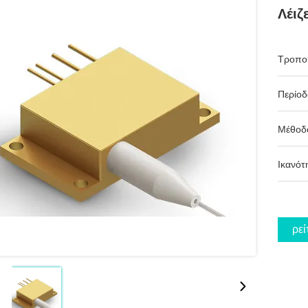
Λέιζ
Τροπο
Περίο
Μέθοδ
Ικανότ
Βρεί