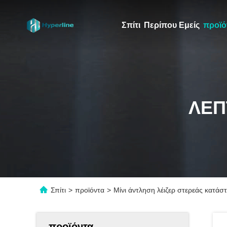
Σπίτι
Περίπου Εμείς
προϊό
ΛΕΠ
Σπίτι
>
προϊόντα
>
Μίνι άντληση λέιζερ στερεάς κατάσ
προϊόντα