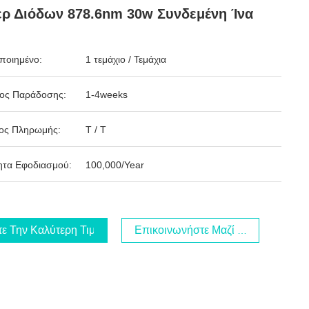
ερ Διόδων 878.6nm 30w Συνδεμένη Ίνα
ποιημένο:
1 τεμάχιο / Τεμάχια
δος Παράδοσης:
1-4weeks
ος Πληρωμής:
T / T
ητα Εφοδιασμού:
100,000/Year
τε Την Καλύτερη Τιμή
Επικοινωνήστε Μαζί Μας