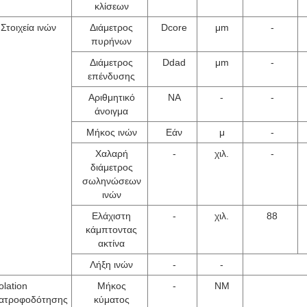
κλίσεων
Στοιχεία ινών
Διάμετρος
Dcore
μm
-
πυρήνων
Διάμετρος
Ddad
μm
-
επένδυσης
Αριθμητικό
NA
-
-
άνοιγμα
Μήκος ινών
Εάν
μ
-
Χαλαρή
-
χιλ.
-
διάμετρος
σωληνώσεων
ινών
Ελάχιστη
-
χιλ.
88
κάμπτοντας
ακτίνα
Λήξη ινών
-
-
olation
Μήκος
-
NM
ατροφοδότησης
κύματος