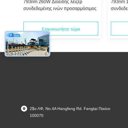
793nm 260W Διοειδής λέιζερ
793nm 1
ηλής
συνδεδεμένης ινών προσαρμόσιμος
συνδεδε
Επικοινωνήστε τώρα
2$ο ΛΦ, No.4A Hangfeng Rd. Fengtai Πεκίνο
100070