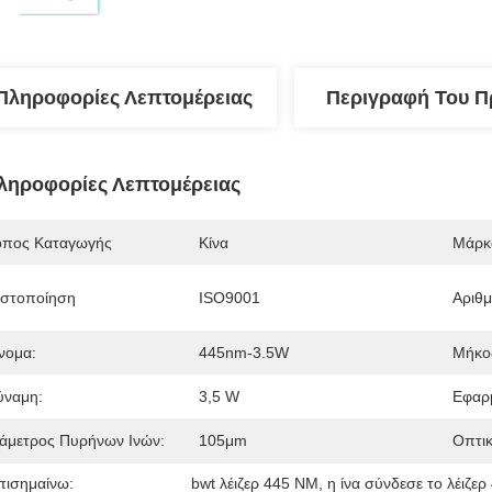
Πληροφορίες Λεπτομέρειας
Περιγραφή Του Π
ληροφορίες Λεπτομέρειας
όπος Καταγωγής
Κίνα
Μάρκ
ιστοποίηση
ISO9001
Αριθ
νομα:
445nm-3.5W
Μήκο
ύναμη:
3,5 W
Εφαρ
ιάμετρος Πυρήνων Ινών:
105μm
Οπτικ
πισημαίνω:
bwt λέιζερ 445 NM
, 
η ίνα σύνδεσε το λέιζε