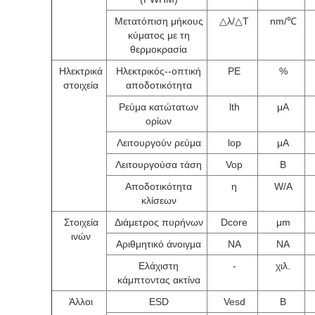
Μετατόπιση μήκους
△λ/△T
nm/℃
κύματος με τη
θερμοκρασία
Ηλεκτρικά
Ηλεκτρικός--οπτική
PE
%
στοιχεία
αποδοτικότητα
Ρεύμα κατώτατων
lth
μΑ
ορίων
Λειτουργούν ρεύμα
lop
μΑ
Λειτουργούσα τάση
Vop
Β
Αποδοτικότητα
η
W/A
κλίσεων
Στοιχεία
Διάμετρος πυρήνων
Dcore
μm
ινών
Αριθμητικό άνοιγμα
NA
NA
Ελάχιστη
-
χιλ.
κάμπτοντας ακτίνα
Άλλοι
ESD
Vesd
Β