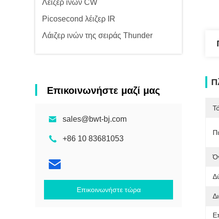
Λέιζερ ινών CW
Picosecond λέιζερ IR
Λάιζερ ινών της σειράς Thunder
Π
Επικοινωνήστε μαζί μας
Τ
sales@bwt-bj.com
Π
+86 10 83681053
Ό
Δ
Επικοινωνήστε τώρα
Δ
Ε