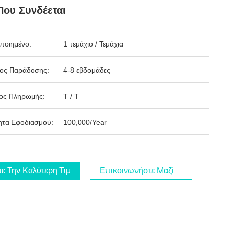
ου Συνδέεται
ποιημένο:
1 τεμάχιο / Τεμάχια
δος Παράδοσης:
4-8 εβδομάδες
ος Πληρωμής:
T / T
ητα Εφοδιασμού:
100,000/Year
τε Την Καλύτερη Τιμή
Επικοινωνήστε Μαζί Μας