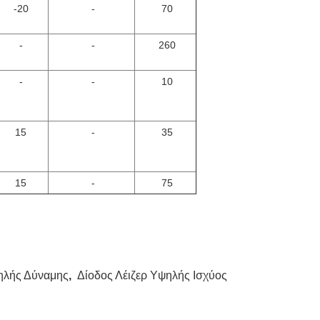
-20
-
70
-
-
260
-
-
10
15
-
35
15
-
75
ηλής Δύναμης
,
Δίοδος Λέιζερ Υψηλής Ισχύος