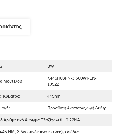
ροϊόντος
α
BWT
K445H03FN-3.500WN1N-
μό Μοντέλου
10522
ς Κύματος:
445nm
μογή:
Πρόσθετη Αναπαραγωγή Λέιζερ
ό Αριθμητικό Άνοιγμα Τζιτζίφων FI:
0.22NA
ρ 445 NM
, 
3.5w συνδεμένο ίνα λέιζερ διόδων