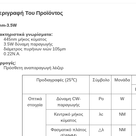
εριγραφή Του Προϊόντος
nm-3.5W
ακτηριστικά γνωρίσματα:
445nm μήκος κύματος
3.5W δύναμη παραγωγής
διάμετρος πυρήνων ινών 105µm
0.22N.A.
ρμογές:
Πρόσθετη αναπαραγωγή λέιζερ
Προδιαγραφές (25℃)
Σύμβολο
Μονάδα
Οπτικά
Δύναμη CW-
Po
W
στοιχεία
παραγωγής
Κεντρικό μήκος
λc
NM
κύματος
Φασματικό πλάτος
△λ
NM
(FWHM)