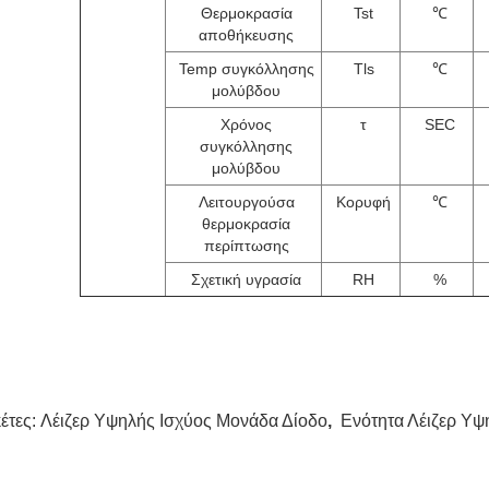
Θερμοκρασία
Tst
℃
αποθήκευσης
Temp συγκόλλησης
Tls
℃
μολύβδου
Χρόνος
τ
SEC
συγκόλλησης
μολύβδου
Λειτουργούσα
Κορυφή
℃
θερμοκρασία
περίπτωσης
Σχετική υγρασία
RH
%
κέτες:
Λέιζερ Υψηλής Ισχύος Μονάδα Δίοδο
,
Ενότητα Λέιζερ Υψ