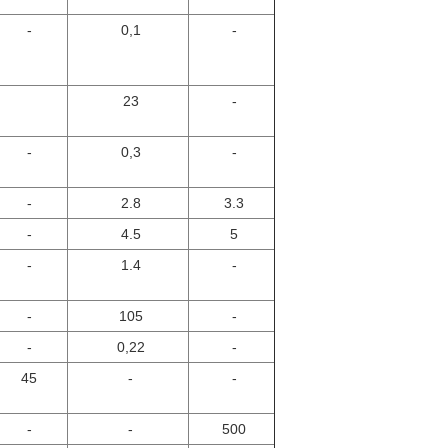
-
0,1
-
23
-
-
0,3
-
-
2.8
3.3
-
4.5
5
-
1.4
-
-
105
-
-
0,22
-
45
-
-
-
-
500