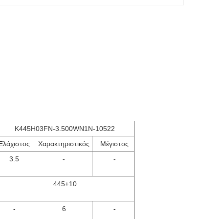
K445H03FN-3.500WN1N-10522
Ελάχιστος
Χαρακτηριστικός
Μέγιστος
3.5
-
-
445±10
-
6
-