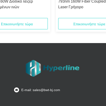
60W Διοδικό λέιζερ
793nm 160W Fiber Coupled
μένων ινών
Laser Γρήγορο
Επικοινωνήστε τώρα
Επικοινωνήστε τώρα
Ε-mail: sales@bwt-bj.com