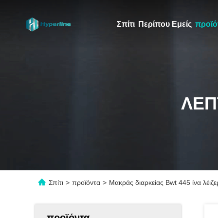
Σπίτι
Περίπου Εμείς
προϊό
ΛΕΠ
Σπίτι
>
προϊόντα
>
Μακράς διαρκείας Bwt 445 ίνα λέιζ
προϊόντα