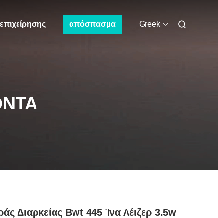
 επιχείρησης
απόσπασμα
Greek
ΌΝΤΑ
άς Διαρκείας Bwt 445 Ίνα Λέιζερ 3.5w