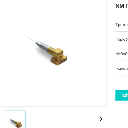
NM Π
Τροπο
Περίο
Μέθοδ
Ικανότ
Βρεί