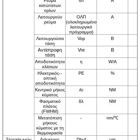
Ρεύμα
Ith
Α
κατώτατων
ορίων
Λειτουργούν
ΟΛΠ
Α
ρεύμα
(ολοκληρωμένο
λειτουργικό
πρόγραμμα)
Λειτουργούσα
Vop
Β
τάση
Αντίστροφη
Vre
Β
τάση
Αποδοτικότητα
η
W/A
κλίσεων
Ηλεκτρικός--
PE
%
οπτική
αποδοτικότητα
Κεντρικό μήκος
ʎc
NM
κύματος
Φασματικό
δλ
NM
πλάτος
(FWHM)
Μετατόπιση
-
nm/℃
μήκους
κύματος με τη
θερμοκρασία
Στοιχεία ινών
Διάμετρος
Dbuf
µm