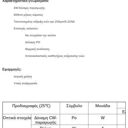
Χαρακτηριστικά γνωρίσματα:
4W δύναμη παραγωγής
808nm μήκος κύματος
Τυποποιημένη σύζευξη ινών για 200μm/0.22NA
Επιλογές πελατών:
Να στοχεύσει την ακτίνα
Δύναμη PD
Θερμική αντίσταση
Αντανακλαστικός αισθητήρας ανίχνευσης ινών
Εφαρμογές:
Ιατρική χρήση
Υλική επεξεργασία
Προδιαγραφές (25℃)
Σύμβολο
Μονάδα
Ελ
Οπτικά στοιχεία
Δύναμη CW-
Po
W
παραγωγής