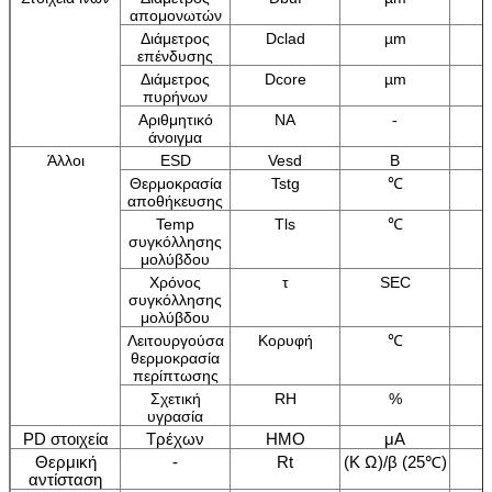
απομονωτών
Διάμετρος
Dclad
µm
επένδυσης
Διάμετρος
Dcore
µm
πυρήνων
Αριθμητικό
NA
-
άνοιγμα
Άλλοι
ESD
Vesd
Β
Θερμοκρασία
Tstg
℃
αποθήκευσης
Temp
Tls
℃
συγκόλλησης
μολύβδου
Χρόνος
τ
SEC
συγκόλλησης
μολύβδου
Λειτουργούσα
Κορυφή
℃
θερμοκρασία
περίπτωσης
Σχετική
RH
%
υγρασία
PD στοιχεία
Τρέχων
ΗΜΟ
μA
Θερμική
-
Rt
(Κ Ω)/β (25℃)
αντίσταση