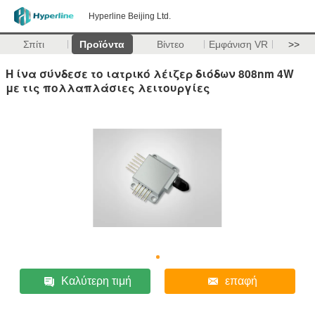
Hyperline Beijing Ltd.
Σπίτι
Προϊόντα
Βίντεο
Εμφάνιση VR
>>
Η ίνα σύνδεσε το ιατρικό λέιζερ διόδων 808nm 4W
με τις πολλαπλάσιες λειτουργίες
Καλύτερη τιμή
επαφή