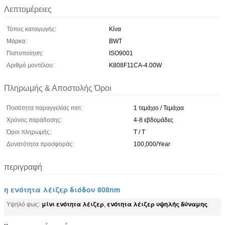
Λεπτομέρειες
Τόπος καταγωγής:
Κίνα
Μάρκα:
BWT
Πιστοποίηση:
ISO9001
Αριθμό μοντέλου:
K808F11CA-4.00W
Πληρωμής & Αποστολής Όροι
Ποσότητα παραγγελίας min:
1 τεμάχιο / Τεμάχια
Χρόνος παράδοσης:
4-8 εβδομάδες
Όροι πληρωμής:
T / T
Δυνατότητα προσφοράς:
100,000/Year
περιγραφή
η ενότητα λέιζερ διόδου 808nm
μίνι ενότητα λέιζερ
ενότητα λέιζερ υψηλής δύναμης
Υψηλό φως:
,