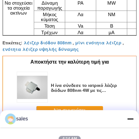
Να στοχεύσει
Δύναμη
PA
MW
τα στοιχεία
παραγωγής
ακτίνων
Μήκος
Λα
NM
κύματος
Τάση
Va
Β
Τρέχων
Λα
μΑ
λέιζερ διόδου 808nm
μίνι ενότητα λέιζερ
Ετικέττες:
,
,
ενότητα λέιζερ υψηλής δύναμης
Αποκτήστε την καλύτερη τιμή για
Η ίνα σύνδεσε το ιατρικό λέιζερ
διόδων 808nm 4W με τις
πολλαπλάσιες λειτουργίες
Να συνεχίσει
sales
η ενότητα λέιζερ διόδου 808nm
Περισσότεροι
4:14 AM