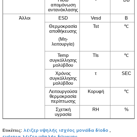
απομόνωση
αντανάκλασης
Άλλοι
ESD
Vesd
Β
Θερμοκρασία
Tst
℃
αποθήκευσης
(Μη-
λειτουργία)
Temp
Tls
℃
συγκόλλησης
μολύβδου
Χρόνος
τ
SEC
συγκόλλησης
μολύβδου
Λειτουργούσα
Κορυφή
℃
θερμοκρασία
περίπτωσης
Σχετική
RH
%
υγρασία
λέιζερ υψηλής ισχύος μονάδα δίοδο
Ετικέττες:
,
ενότητα λέιζερ υψηλής δύναμης
,