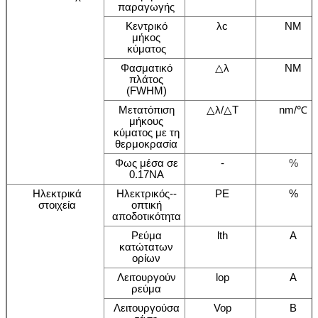
παραγωγής
Κεντρικό
λc
NM
μήκος
κύματος
Φασματικό
△λ
NM
πλάτος
(FWHM)
Μετατόπιση
△λ/△T
nm/℃
μήκους
κύματος με τη
θερμοκρασία
Φως μέσα σε
-
%
0.17NA
Ηλεκτρικά
Ηλεκτρικός--
PE
%
στοιχεία
οπτική
αποδοτικότητα
Ρεύμα
lth
Α
κατώτατων
ορίων
Λειτουργούν
lop
Α
ρεύμα
Λειτουργούσα
Vop
Β