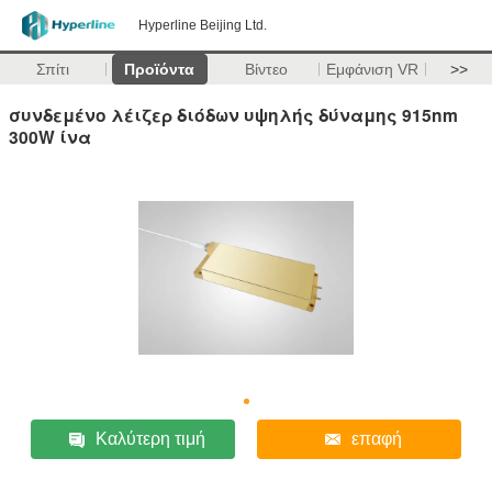
Hyperline Beijing Ltd.
Σπίτι
Προϊόντα
Βίντεο
Εμφάνιση VR
>>
συνδεμένο λέιζερ διόδων υψηλής δύναμης 915nm
300W ίνα
Καλύτερη τιμή
επαφή