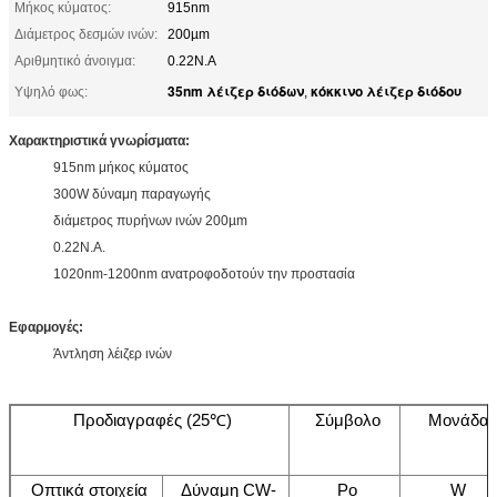
Μήκος κύματος:
915nm
Διάμετρος δεσμών ινών:
200µm
Αριθμητικό άνοιγμα:
0.22N.A
35nm λέιζερ διόδων
κόκκινο λέιζερ διόδου
Υψηλό φως:
,
Χαρακτηριστικά γνωρίσματα:
915nm μήκος κύματος
300W δύναμη παραγωγής
διάμετρος πυρήνων ινών 200µm
0.22N.A.
1020nm-1200nm ανατροφοδοτούν την προστασία
Εφαρμογές:
Άντληση λέιζερ ινών
Προδιαγραφές (25℃)
Σύμβολο
Μονάδα
Οπτικά στοιχεία
Δύναμη CW-
Po
W