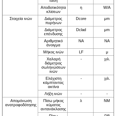
τάση
Αποδοτικότητα
η
W/A
κλίσεων
Στοιχεία ινών
Διάμετρος
Dcore
μm
πυρήνων
Διάμετρος
Dclad
μm
επένδυσης
Αριθμητικό
NA
NA
άνοιγμα
Μήκος ινών
LF
μ
Χαλαρή
-
χιλ.
διάμετρος
σωληνώσεων
ινών
Ελάχιστη
-
χιλ.
κάμπτοντας
ακτίνα
Λήξη ινών
-
-
Απομόνωση
Πίσω μήκος
λ
NM
ανατροφοδότησης
κύματος
αντανάκλασης
Πίσω
-
DB