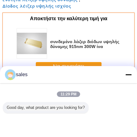
Δίοδος λέιζερ υψηλής ισχύος
Αποκτήστε την καλύτερη τιμή για
συνδεμένο λέιζερ διόδων υψηλής
δύναμης 915nm 300W ίνα
Να συνεχίσει
sales
Συνδεμένο ίνα λέιζερ διόδων
Περισσότεροι
11:29 PM
Good day, what product are you looking for?
m 18W
976nm 60W κύμα
976nm 9W κύμα
Πολλαπλό μήκος
60W 9
κύματος
μήκους
μήκους
κύματος
συνδεμέν
ποιημένο
σταθεροποιημένη
σταθεροποιημένη
αφαιρούμενο
λέιζερ δ
 Λέιζερ
ίνες συνδυασμένη
ίνες συνδυασμένη
λέιζερ διόδου
ς Τάξης
δίωδο λέιζερ
δίωδο λέιζερ
υψηλής ισχύος