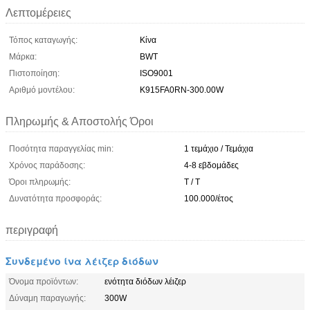
Λεπτομέρειες
Τόπος καταγωγής:
Κίνα
Μάρκα:
BWT
Πιστοποίηση:
ISO9001
Αριθμό μοντέλου:
K915FA0RN-300.00W
Πληρωμής & Αποστολής Όροι
Ποσότητα παραγγελίας min:
1 τεμάχιο / Τεμάχια
Χρόνος παράδοσης:
4-8 εβδομάδες
Όροι πληρωμής:
T / T
Δυνατότητα προσφοράς:
100.000/έτος
περιγραφή
Συνδεμένο ίνα λέιζερ διόδων
Όνομα προϊόντων:
ενότητα διόδων λέιζερ
Δύναμη παραγωγής:
300W