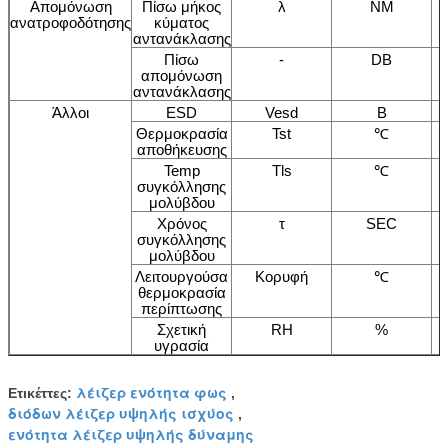
Απομόνωση
Πίσω μήκος
λ
NM
ανατροφοδότησης
κύματος
αντανάκλασης
Πίσω
-
DB
απομόνωση
αντανάκλασης
Άλλοι
ESD
Vesd
Β
Θερμοκρασία
Tst
℃
αποθήκευσης
Temp
Tls
℃
συγκόλλησης
μολύβδου
Χρόνος
τ
SEC
συγκόλλησης
μολύβδου
Λειτουργούσα
Κορυφή
℃
θερμοκρασία
περίπτωσης
Σχετική
RH
%
υγρασία
λέιζερ ενότητα φως
Ετικέττες:
,
διόδων λέιζερ υψηλής ισχύος
,
ενότητα λέιζερ υψηλής δύναμης