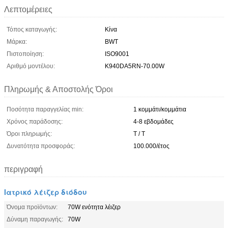
Λεπτομέρειες
Τόπος καταγωγής:
Κίνα
Μάρκα:
BWT
Πιστοποίηση:
ISO9001
Αριθμό μοντέλου:
K940DA5RN-70.00W
Πληρωμής & Αποστολής Όροι
Ποσότητα παραγγελίας min:
1 κομμάτι/κομμάτια
Χρόνος παράδοσης:
4-8 εβδομάδες
Όροι πληρωμής:
T / T
Δυνατότητα προσφοράς:
100.000/έτος
περιγραφή
Ιατρικό λέιζερ διόδου
Όνομα προϊόντων:
70W ενότητα λέιζερ
Δύναμη παραγωγής:
70W