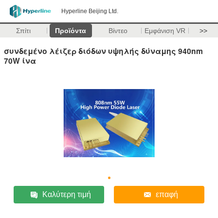
Hyperline Beijing Ltd.
Σπίτι
Προϊόντα
Βίντεο
Εμφάνιση VR
>>
συνδεμένο λέιζερ διόδων υψηλής δύναμης 940nm
70W ίνα
Καλύτερη τιμή
επαφή