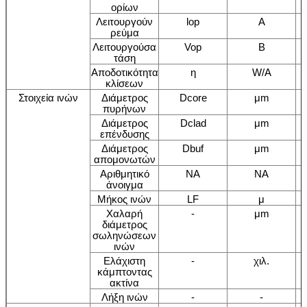
ορίων
Λειτουργούν
lop
Α
ρεύμα
Λειτουργούσα
Vop
Β
τάση
Αποδοτικότητα
η
W/A
κλίσεων
Στοιχεία ινών
Διάμετρος
Dcore
μm
πυρήνων
Διάμετρος
Dclad
μm
επένδυσης
Διάμετρος
Dbuf
μm
απομονωτών
Αριθμητικό
NA
NA
άνοιγμα
Μήκος ινών
LF
μ
Χαλαρή
-
μm
διάμετρος
σωληνώσεων
ινών
Ελάχιστη
-
χιλ.
κάμπτοντας
ακτίνα
Λήξη ινών
-
-