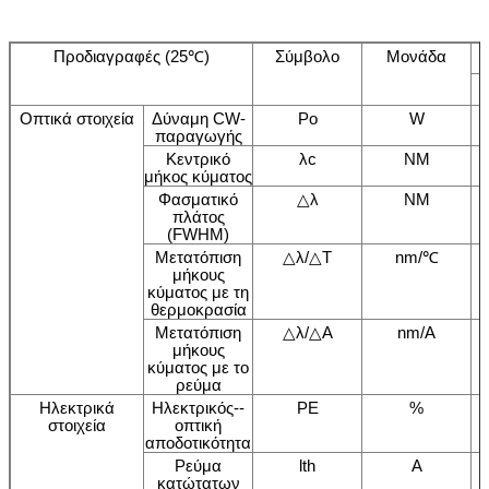
Προδιαγραφές (25℃)
Σύμβολο
Μονάδα
Οπτικά στοιχεία
Δύναμη CW-
Po
W
παραγωγής
Κεντρικό
λc
NM
μήκος κύματος
Φασματικό
△λ
NM
πλάτος
(FWHM)
Μετατόπιση
△λ/△T
nm/℃
μήκους
κύματος με τη
θερμοκρασία
Μετατόπιση
△λ/△A
nm/A
μήκους
κύματος με το
ρεύμα
Ηλεκτρικά
Ηλεκτρικός--
PE
%
στοιχεία
οπτική
αποδοτικότητα
Ρεύμα
lth
Α
κατώτατων