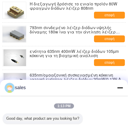
Η διεξαγωγή δρόσισε το ενιαίο προϊόν 80W
φραγμών διόδων λέιζερ 808nm
επαφή
793nm συνδεμένο λέιζερ διόδων υψηλής
δύναμης 180w ίνα για την άντληση λέιζερ
ινών
επαφή
ενότητα 635nm 400mW λέιζερ διόδων 105µm
κόκκινη για τη βιοχημική ανάλυση
επαφή
635nm/ομοαξονική συσκευασμένη κόκκινη
ιατρική ενότητα λέιζερ διόδων 20mW/0.13N.A.
για την ιατρική χρήση
επαφή
sales
635nm/ομοαξονικό συσκευασμένο λέιζερ
διόδων 400mW
1:13 PM
επαφή
Good day, what product are you looking for?
5W κόκκινη ενότητα λέιζερ διόδων υψηλής
δύναμης, λέιζερ διόδων 635nm ιατρικό