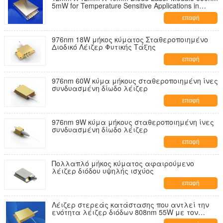
5mW for Temperature Sensitive Applications in
Industrial Environments
επαφή
976nm 18W μήκος κύματος Σταθεροποιημένο
Διοδικό Λέιζερ Φυτικής Τάξης
επαφή
976nm 60W κύμα μήκους σταθεροποιημένη ίνες
συνδυασμένη δίωδο λέιζερ
επαφή
976nm 9W κύμα μήκους σταθεροποιημένη ίνες
συνδυασμένη δίωδο λέιζερ
επαφή
Πολλαπλό μήκος κύματος αφαιρούμενο
λέιζερ διόδου υψηλής ισχύος
επαφή
Λέιζερ στερεάς κατάστασης που αντλεί την
ενότητα λέιζερ διόδων 808nm 55W με τον
πολυ-εκπομπό