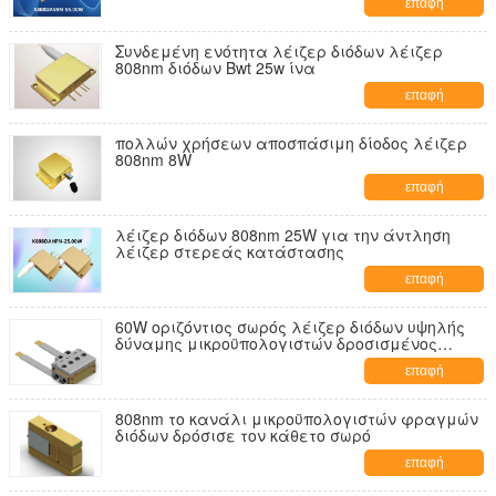
επαφή
Συνδεμένη ενότητα λέιζερ διόδων λέιζερ
808nm διόδων Bwt 25w ίνα
επαφή
πολλών χρήσεων αποσπάσιμη δίοδος λέιζερ
808nm 8W
επαφή
λέιζερ διόδων 808nm 25W για την άντληση
λέιζερ στερεάς κατάστασης
επαφή
60W οριζόντιος σωρός λέιζερ διόδων υψηλής
δύναμης μικροϋπολογιστών δροσισμένος
κανάλι
επαφή
808nm το κανάλι μικροϋπολογιστών φραγμών
διόδων δρόσισε τον κάθετο σωρό
επαφή