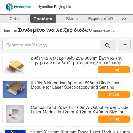
Hyperline Beijing Ltd.
Σπίτι
Προϊόντα
Βίντεο
Εμφάνιση VR
>>
Συνδεμένο ίνα λέιζερ διόδων
Ποιότητα
προμηθευτής.
ενότητα λέιζερ ινών 25w 808nm Bwt για την
πηγή αντλιών λέιζερ στερεάς κατάστασης
επαφή
0.13N.A Numerical Aperture 808nm Diode Laser
Module for Laser Spectroscopy and Sensing
επαφή
Compact and Powerful 100mW Output Power Diode
Laser Module in 12mm X 12mm X 40mm Size for
Blue-violet Laser Applications
επαφή
12mm X 12mm X 40mm Diode Laser Module 650nm