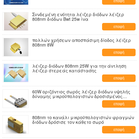
επαφή
Συνδεμένη ενότητα λέιζερ διόδων λέιζερ
808nm διόδων Bwt 25w ίνα
επαφή
πολλών χρήσεων αποσπάσιμη δίοδος λέιζερ
808nm 8W
επαφή
λέιζερ διόδων 808nm 25W για την άντληση
λέιζερ στερεάς κατάστασης
επαφή
60W οριζόντιος σωρός λέιζερ διόδων υψηλής
δύναμης μικροϋπολογιστών δροσισμένος
κανάλι
επαφή
808nm το κανάλι μικροϋπολογιστών φραγμών
διόδων δρόσισε τον κάθετο σωρό
επαφή