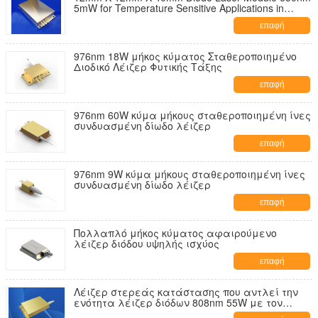
5mW for Temperature Sensitive Applications in
Industrial Environments
επαφή
976nm 18W μήκος κύματος Σταθεροποιημένο
Διοδικό Λέιζερ Φυτικής Τάξης
επαφή
976nm 60W κύμα μήκους σταθεροποιημένη ίνες
συνδυασμένη δίωδο λέιζερ
επαφή
976nm 9W κύμα μήκους σταθεροποιημένη ίνες
συνδυασμένη δίωδο λέιζερ
επαφή
Πολλαπλό μήκος κύματος αφαιρούμενο
λέιζερ διόδου υψηλής ισχύος
επαφή
Λέιζερ στερεάς κατάστασης που αντλεί την
ενότητα λέιζερ διόδων 808nm 55W με τον
πολυ-εκπομπό