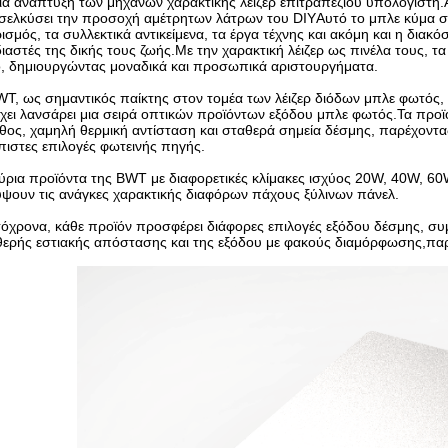
ία ανάπτυξη των μηχανών χαρακτικής λέιζερ επιτραπέζιου υπολογιστή.Αυ
ελκύσει την προσοχή αμέτρητων λάτρων του DIYΑυτό το μπλε κύμα σα
ισμός, τα συλλεκτικά αντικείμενα, τα έργα τέχνης και ακόμη και η διακ
ιαστές της δικής τους ζωής.Με την χαρακτική λέιζερ ως πινέλα τους, τ
, δημιουργώντας μοναδικά και προσωπικά αριστουργήματα.
T, ως σημαντικός παίκτης στον τομέα των λέιζερ διόδων μπλε φωτός, έ
έχει λανσάρει μια σειρά οπτικών προϊόντων εξόδου μπλε φωτός.Τα πρ
θος, χαμηλή θερμική αντίσταση και σταθερά σημεία δέσμης, παρέχοντας
πιστες επιλογές φωτεινής πηγής.
ύρια προϊόντα της BWT με διαφορετικές κλίμακες ισχύος 20W, 40W, 6
ψουν τις ανάγκες χαρακτικής διαφόρων πάχους ξύλινων πάνελ.
όχρονα, κάθε προϊόν προσφέρει διάφορες επιλογές εξόδου δέσμης, συ
θερής εστιακής απόστασης και της εξόδου με φακούς διαμόρφωσης,πα