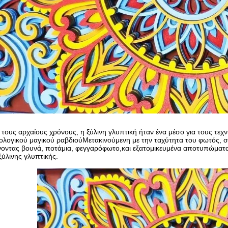
τους αρχαίους χρόνους, η ξύλινη γλυπτική ήταν ένα μέσο για τους τεχν
ολογικού μαγικού ραβδιούΜετακινούμενη με την ταχύτητα του φωτός, σχ
οντας βουνά, ποτάμια, φεγγαρόφωτο,και εξατομικευμένα αποτυπώματα 
ξύλινης γλυπτικής.