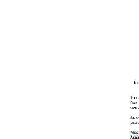
Τα
Τα ο
δοκι
αναν
Σε σ
μέσ
Μέσω
λέιζ