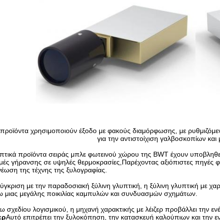
 προϊόντα χρησιμοποιούν έξοδο με φακούς διαμόρφωσης, με ρυθμιζόμεν
για την αντιστοίχιση γαλβοσκοπίων κα
πτικά προϊόντα σειράς μπλε φωτεινού χώρου της BWT έχουν υποβληθεί
μές γήρανσης σε υψηλές θερμοκρασίες,Παρέχοντας αξιόπιστες πηγές φ
έωση της τέχνης της ξυλογραφίας.
ύγκριση με την παραδοσιακή ξύλινη γλυπτική, η ξύλινη γλυπτική με χαρ
ω μιας μεγάλης ποικιλίας καμπυλών και συνδυασμών σχημάτων.
 σχεδίου λογισμικού, η μηχανή χαρακτικής με λέιζερ προβάλλει την εν
ερ
Αυτό επιτρέπει την ξυλοκόπηση, την κατασκευή καλούπιων και την 