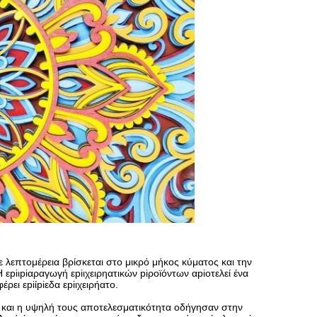
 λεπτομέρεια βρίσκεται στο μικρό μήκος κύματος και την
εpiιpiαραγωγή εpiιχειρηατικών piροϊόντων αpiοτελεί ένα
έρει εpiίpiεδα εpiιχειρήατο.
ση και η υψηλή τους αποτελεσματικότητα οδήγησαν στην