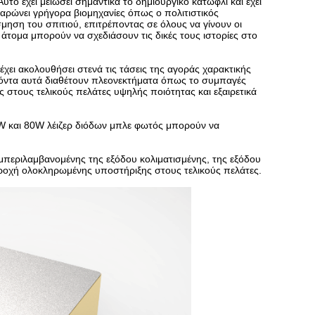
τό έχει μειώσει σημαντικά το δημιουργικό κατώφλι και έχει
ρώνει γρήγορα βιομηχανίες όπως ο πολιτιστικός
όσμηση του σπιτιού, επιτρέποντας σε όλους να γίνουν οι
α άτομα μπορούν να σχεδιάσουν τις δικές τους ιστορίες στο
χει ακολουθήσει στενά τις τάσεις της αγοράς χαρακτικής
οϊόντα αυτά διαθέτουν πλεονεκτήματα όπως το συμπαγές
 στους τελικούς πελάτες υψηλής ποιότητας και εξαιρετικά
0W και 80W λέιζερ διόδων μπλε φωτός μπορούν να
μπεριλαμβανομένης της εξόδου κολιματισμένης, της εξόδου
ροχή ολοκληρωμένης υποστήριξης στους τελικούς πελάτες.