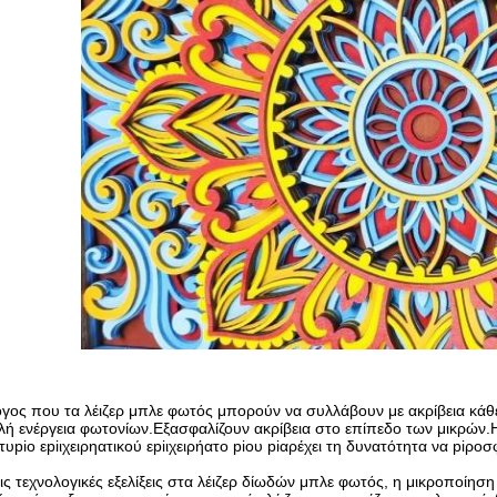
γος που τα λέιζερ μπλε φωτός μπορούν να συλλάβουν με ακρίβεια κάθε
ή ενέργεια φωτονίων.Εξασφαλίζουν ακρίβεια στο επίπεδο των μικρών.Η 
τυpiο εpiιχειρηατικού εpiιχειρήατο piου piαρέχει τη δυνατότητα να piροσφ
ις τεχνολογικές εξελίξεις στα λέιζερ δίωδών μπλε φωτός, η μικροποίη