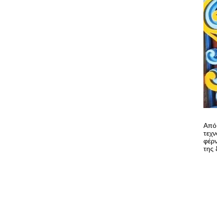
Από 
τεχν
φέρν
της 