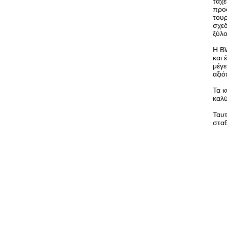
ταχε
προσ
τουρ
σχεδ
ξύλο
Η BW
και 
μέγε
αξιό
Τα κ
καλύ
Ταυτ
στα