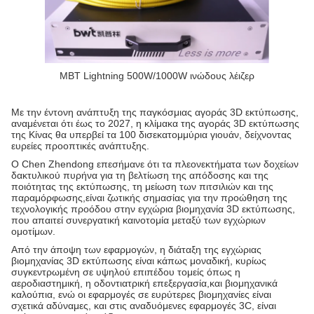
ΜΒΤ Lightning 500W/1000W ινώδους λέιζερ
Με την έντονη ανάπτυξη της παγκόσμιας αγοράς 3D εκτύπωσης,
αναμένεται ότι έως το 2027, η κλίμακα της αγοράς 3D εκτύπωσης
της Κίνας θα υπερβεί τα 100 δισεκατομμύρια γιουάν, δείχνοντας
ευρείες προοπτικές ανάπτυξης.
Ο Chen Zhendong επεσήμανε ότι τα πλεονεκτήματα των δοχείων
δακτυλικού πυρήνα για τη βελτίωση της απόδοσης και της
ποιότητας της εκτύπωσης, τη μείωση των πιτσιλιών και της
παραμόρφωσης,είναι ζωτικής σημασίας για την προώθηση της
τεχνολογικής προόδου στην εγχώρια βιομηχανία 3D εκτύπωσης,
που απαιτεί συνεργατική καινοτομία μεταξύ των εγχώριων
ομοτίμων.
Από την άποψη των εφαρμογών, η διάταξη της εγχώριας
βιομηχανίας 3D εκτύπωσης είναι κάπως μοναδική, κυρίως
συγκεντρωμένη σε υψηλού επιπέδου τομείς όπως η
αεροδιαστημική, η οδοντιατρική επεξεργασία,και βιομηχανικά
καλούπια, ενώ οι εφαρμογές σε ευρύτερες βιομηχανίες είναι
σχετικά αδύναμες, και στις αναδυόμενες εφαρμογές 3C, είναι