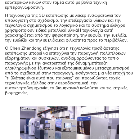
εσωτερικών κενών στον τομέα αυτό με βαθιά τεχνική
εμπειρογνωμοσύνη.
Η τεχνολογία της 3D εκτύπωσης με λέιζερ ενσωματώνει τον
υπολογιστή στο σχεδιασμό, την επεξεργασία υλικών και την
τεχνολογία σχηματισμού.το λογισμικό και το σύστημα ελέγχου
χρησιμοποιούν ειδικά μεταλλικά υλικάΗ τεχνολογία αυτή
χαρακτηρίζεται από την ψηφιοποίηση, την ευφυΐα, την ευελιξία,
την ευελιξία και την ευελιξία.και φιλικότητα προς το περιβάλλον.
Ο Chen Zhendong εξήγησε ότι η τεχνολογία τρισδιάστατης
εκτύπωσης μπορεί να επιταχύνει την παραγωγή πολύπλοκων
εξαρτημάτων και συσκευών, αναδιαμορφώνοντας το τοπίο
παραγωγής με την ανατρεπτική της δύναμη.επίτευξη
ολοκληρωμένου έξυπνου και εξατομικευμένου μετασχηματισμού
από το σχεδιασμό στην παραγωγή, εισάγοντας μια νέα εποχή του
"τι βλέπεις είναι αυτό που παίρνεις" και προωθώντας ταχείς
τεχνολογικές εξελίξεις στην αεροδιαστημική, την
αυτοκινητοβιομηχανία, τα βιομηχανικά καλούπια και τις ιατρικές
βιομηχανίες.