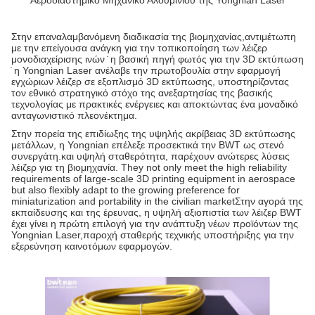
Αεροδιαστημικό Μηχανικό Αλουμινίου της Yongnian Laser
Στην επαναλαμβανόμενη διαδικασία της βιομηχανίας,αντιμέτωπη
με την επείγουσα ανάγκη για την τοπικοποίηση των λέιζερ
μονοδιαχείρισης ινών ̇ η βασική πηγή φωτός για την 3D εκτύπωση
̇ η Yongnian Laser ανέλαβε την πρωτοβουλία στην εφαρμογή
εγχώριων λέιζερ σε εξοπλισμό 3D εκτύπωσης, υποστηρίζοντας
τον εθνικό στρατηγικό στόχο της ανεξαρτησίας της βασικής
τεχνολογίας με πρακτικές ενέργειες και αποκτώντας ένα μοναδικό
ανταγωνιστικό πλεονέκτημα.
Στην πορεία της επιδίωξης της υψηλής ακρίβειας 3D εκτύπωσης
μετάλλων, η Yongnian επέλεξε προσεκτικά την BWT ως στενό
συνεργάτη.και υψηλή σταθερότητα, παρέχουν ανώτερες λύσεις
λέιζερ για τη βιομηχανία. They not only meet the high reliability
requirements of large-scale 3D printing equipment in aerospace
but also flexibly adapt to the growing preference for
miniaturization and portability in the civilian marketΣτην αγορά της
εκπαίδευσης και της έρευνας, η υψηλή αξιοπιστία των λέιζερ BWT
έχει γίνει η πρώτη επιλογή για την ανάπτυξη νέων προϊόντων της
Yongnian Laser,παροχή σταθερής τεχνικής υποστήριξης για την
εξερεύνηση καινοτόμων εφαρμογών.