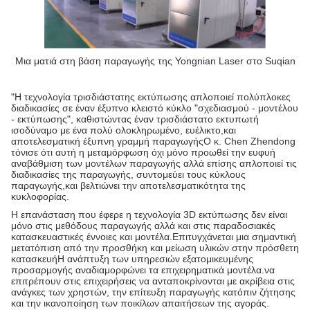
Μια ματιά στη βάση παραγωγής της Yongnian Laser στο Suqian
"Η τεχνολογία τρισδιάστατης εκτύπωσης απλοποιεί πολύπλοκες
διαδικασίες σε έναν έξυπνο κλειστό κύκλο "σχεδιασμού - μοντέλου
- εκτύπωσης", καθιστώντας έναν τρισδιάστατο εκτυπωτή
ισοδύναμο με ένα πολύ ολοκληρωμένο, ευέλικτο,και
αποτελεσματική έξυπνη γραμμή παραγωγήςΟ κ. Chen Zhendong
τόνισε ότι αυτή η μεταμόρφωση όχι μόνο προωθεί την ευφυή
αναβάθμιση των μοντέλων παραγωγής αλλά επίσης απλοποιεί τις
διαδικασίες της παραγωγής, συντομεύει τους κύκλους
παραγωγής,και βελτιώνει την αποτελεσματικότητα της
κυκλοφορίας.
Η επανάσταση που έφερε η τεχνολογία 3D εκτύπωσης δεν είναι
μόνο στις μεθόδους παραγωγής αλλά και στις παραδοσιακές
κατασκευαστικές έννοιες και μοντέλα.Επιτυγχάνεται μια σημαντική
μετατόπιση από την προσθήκη και μείωση υλικών στην πρόσθετη
κατασκευήΗ ανάπτυξη των υπηρεσιών εξατομικευμένης
προσαρμογής αναδιαμορφώνει τα επιχειρηματικά μοντέλα.να
επιτρέπουν στις επιχειρήσεις να ανταποκρίνονται με ακρίβεια στις
ανάγκες των χρηστών, την επίτευξη παραγωγής κατόπιν ζήτησης
και την ικανοποίηση των ποικίλων απαιτήσεων της αγοράς.