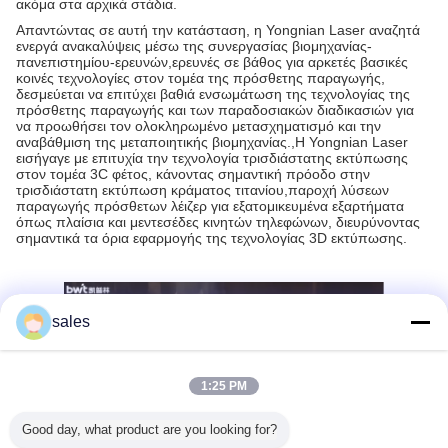
ακόμα στα αρχικά στάδια.
Απαντώντας σε αυτή την κατάσταση, η Yongnian Laser αναζητά
ενεργά ανακαλύψεις μέσω της συνεργασίας βιομηχανίας-
πανεπιστημίου-ερευνών,ερευνές σε βάθος για αρκετές βασικές
κοινές τεχνολογίες στον τομέα της πρόσθετης παραγωγής,
δεσμεύεται να επιτύχει βαθιά ενσωμάτωση της τεχνολογίας της
πρόσθετης παραγωγής και των παραδοσιακών διαδικασιών για
να προωθήσει τον ολοκληρωμένο μετασχηματισμό και την
αναβάθμιση της μεταποιητικής βιομηχανίας.,Η Yongnian Laser
εισήγαγε με επιτυχία την τεχνολογία τρισδιάστατης εκτύπωσης
στον τομέα 3C φέτος, κάνοντας σημαντική πρόοδο στην
τρισδιάστατη εκτύπωση κράματος τιτανίου,παροχή λύσεων
παραγωγής πρόσθετων λέιζερ για εξατομικευμένα εξαρτήματα
όπως πλαίσια και μεντεσέδες κινητών τηλεφώνων, διευρύνοντας
σημαντικά τα όρια εφαρμογής της τεχνολογίας 3D εκτύπωσης.
sales
1:25 PM
Good day, what product are you looking for?