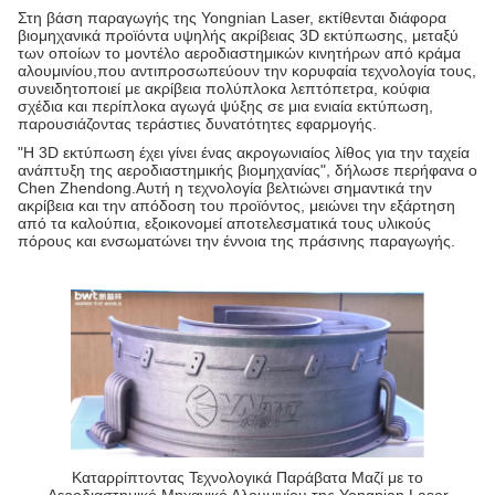
Στη βάση παραγωγής της Yongnian Laser, εκτίθενται διάφορα
βιομηχανικά προϊόντα υψηλής ακρίβειας 3D εκτύπωσης, μεταξύ
των οποίων το μοντέλο αεροδιαστημικών κινητήρων από κράμα
αλουμινίου,που αντιπροσωπεύουν την κορυφαία τεχνολογία τους,
συνειδητοποιεί με ακρίβεια πολύπλοκα λεπτόπετρα, κούφια
σχέδια και περίπλοκα αγωγά ψύξης σε μια ενιαία εκτύπωση,
παρουσιάζοντας τεράστιες δυνατότητες εφαρμογής.
"Η 3D εκτύπωση έχει γίνει ένας ακρογωνιαίος λίθος για την ταχεία
ανάπτυξη της αεροδιαστημικής βιομηχανίας", δήλωσε περήφανα ο
Chen Zhendong.Αυτή η τεχνολογία βελτιώνει σημαντικά την
ακρίβεια και την απόδοση του προϊόντος, μειώνει την εξάρτηση
από τα καλούπια, εξοικονομεί αποτελεσματικά τους υλικούς
πόρους και ενσωματώνει την έννοια της πράσινης παραγωγής.
Καταρρίπτοντας Τεχνολογικά Παράβατα Μαζί με το