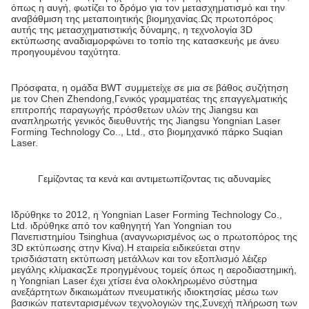
όπως η αυγή, φωτίζει το δρόμο για τον μετασχηματισμό και την
αναβάθμιση της μεταποιητικής βιομηχανίας.Ως πρωτοπόρος
αυτής της μετασχηματιστικής δύναμης, η τεχνολογία 3D
εκτύπωσης αναδιαμορφώνει το τοπίο της κατασκευής με άνευ
προηγουμένου ταχύτητα.
Πρόσφατα, η ομάδα BWT συμμετείχε σε μια σε βάθος συζήτηση
με τον Chen Zhendong,Γενικός γραμματέας της επαγγελματικής
επιτροπής παραγωγής πρόσθετων υλών της Jiangsu και
αναπληρωτής γενικός διευθυντής της Jiangsu Yongnian Laser
Forming Technology Co.., Ltd., στο βιομηχανικό πάρκο Suqian
Laser.
Γεμίζοντας τα κενά και αντιμετωπίζοντας τις αδυναμίες
Ιδρύθηκε το 2012, η Yongnian Laser Forming Technology Co.,
Ltd. ιδρύθηκε από τον καθηγητή Yan Yongnian του
Πανεπιστημίου Tsinghua (αναγνωρισμένος ως ο πρωτοπόρος της
3D εκτύπωσης στην Κίνα).Η εταιρεία ειδικεύεται στην
τρισδιάστατη εκτύπωση μετάλλων και τον εξοπλισμό λέιζερ
μεγάλης κλίμακαςΣε προηγμένους τομείς όπως η αεροδιαστημική,
η Yongnian Laser έχει χτίσει ένα ολοκληρωμένο σύστημα
ανεξάρτητων δικαιωμάτων πνευματικής ιδιοκτησίας μέσω των
βασικών πατενταρισμένων τεχνολογιών της,Συνεχή πλήρωση των