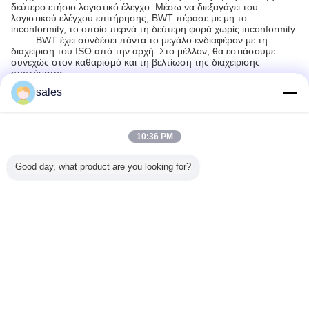
δεύτερο ετήσιο λογιστικό έλεγχο. Μέσω να διεξαγάγει του
λογιστικού ελέγχου επιτήρησης, BWT πέρασε με μη το
inconformity, το οποίο περνά τη δεύτερη φορά χωρίς inconformity.
BWT έχει συνδέσει πάντα το μεγάλο ενδιαφέρον με τη
διαχείριση του ISO από την αρχή. Στο μέλλον, θα εστιάσουμε
συνεχώς στον καθαρισμό και τη βελτίωση της διαχείρισης
συστήματος.
sales
Συνιστώμενα προϊόντα
10:36 PM
Good day, what product are you looking for?
 160W
793nm 50W
793nm 160W
660nm 2W
976nm 
ικά
Διοδικό λέιζερ
Διοδικό λέιζερ
Διοδικό Λαζάρι
μήκος κ
δεμένο
σύνδεσης ινών
συνδεδεμένων
Διοδίων
Σταθεροπ
 Λέιζερ
Αξιόπιστος
ινών για
Διοδικό 
επεξεργασία
Φυτικής 
υλικών
Γλώσσα αλλαγής
Greek