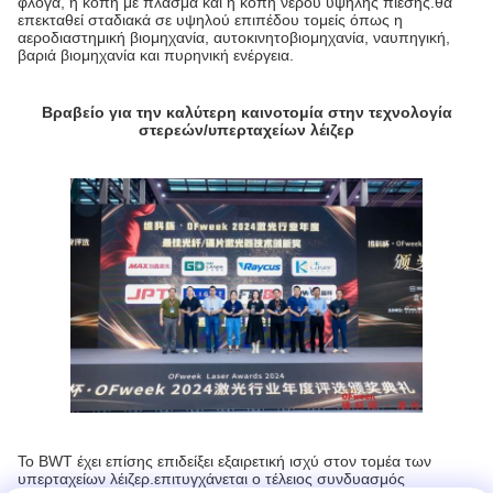
φλόγα, η κοπή με πλάσμα και η κοπή νερού υψηλής πίεσης.θα
επεκταθεί σταδιακά σε υψηλού επιπέδου τομείς όπως η
αεροδιαστημική βιομηχανία, αυτοκινητοβιομηχανία, ναυπηγική,
βαριά βιομηχανία και πυρηνική ενέργεια.
Βραβείο για την καλύτερη καινοτομία στην τεχνολογία
στερεών/υπερταχείων λέιζερ
Το BWT έχει επίσης επιδείξει εξαιρετική ισχύ στον τομέα των
υπερταχείων λέιζερ.επιτυγχάνεται ο τέλειος συνδυασμός