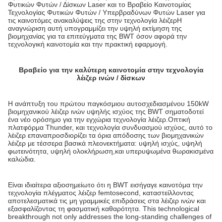
Φυτικών Φυτών / Δίσκων Laser και το Βραβείο Καινοτομίας
Τεχνολογίας Φυτικών Φυτών / Υπερβραδύνων Φυτών Laser για
τις καινοτόμες ανακαλύψεις της στην τεχνολογία λέιζερΗ
αναγνώριση αυτή υπογραμμίζει την υψηλή εκτίμηση της
βιομηχανίας για τα επιτεύγματα της BWT όσον αφορά την
τεχνολογική καινοτομία και την πρακτική εφαρμογή.
Βραβείο για την καλύτερη καινοτομία στην τεχνολογία
λέιζερ ινών / δίσκων
Η ανάπτυξη του πρώτου παγκόσμιου αυτοσχεδιασμένου 150kW
βιομηχανικού λέιζερ ινών υψηλής ισχύος της BWT σηματοδοτεί
ένα νέο ορόσημο για την εγχώρια τεχνολογία λέιζερ.Οπτική
πλατφόρμα Thunder, και τεχνολογία συνδυασμού ισχύος, αυτό το
λέιζερ επαναπροσδιορίζει τα όρια απόδοσης των βιομηχανικών
λέιζερ με τέσσερα βασικά πλεονεκτήματα: υψηλή ισχύς, υψηλή
φωτεινότητα, υψηλή ολοκλήρωση,και υπερυψωμένα θωρακισμένα
καλώδια.
Είναι ιδιαίτερα αξιοσημείωτο ότι η BWT εισήγαγε καινοτόμα την
τεχνολογία πλέγματος λέιζερ femtosecond, καταστείλλοντας
αποτελεσματικά τις μη γραμμικές επιδράσεις στα λέιζερ ινών και
εξασφαλίζοντας τη φασματική καθαρότητα. This technological
breakthrough not only addresses the long-standing challenges of